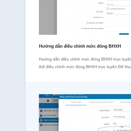
Hướng dẫn điều chỉnh mức đóng BHXH
Hướng dẫn điều chỉnh mức đóng BHXH trực tuyến t
thể điều chỉnh mức đóng BHXH trực tuyến Để th