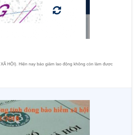
Ã HỘI). Hiện nay báo giảm lao động không còn làm được