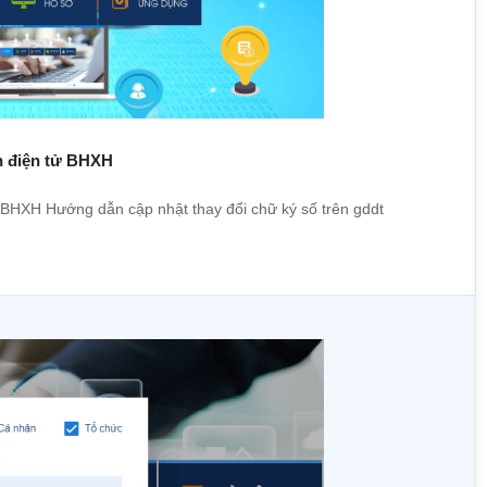
h điện tử BHXH
 BHXH Hướng dẫn cập nhật thay đổi chữ ký số trên gddt