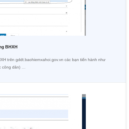
ộng BHXH
XH trên gddt.baohiemxahoi.gov.vn các bạn tiến hành như
c công dân) …