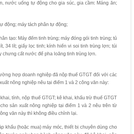
 ăn, nước uống tự động cho gia súc, gia cầm: Máng ăn;
 tự động; máy tách phân tự động;
nhân tạo: Máy đếm tinh trùng; máy đóng gói tinh trùng; tủ
34 lít; giấy lọc tinh; kính hiển vi soi tinh trùng lợn; túi
áy chưng cất nước để pha loãng tinh trùng lợn.
trường hợp doanh nghiệp đã nộp thuế GTGT đối với các
 xuất nông nghiệp nêu tại điểm 1 và 2 công văn này:
khai, tính, nộp thuế GTGT; kê khai, khấu trừ thuế GTGT
 cho sản xuất nông nghiệp tại điểm 1 và 2 nêu trên từ
ng văn này thì không điều chỉnh lại.
p khẩu (hoặc mua) máy móc, thiết bị chuyên dùng cho