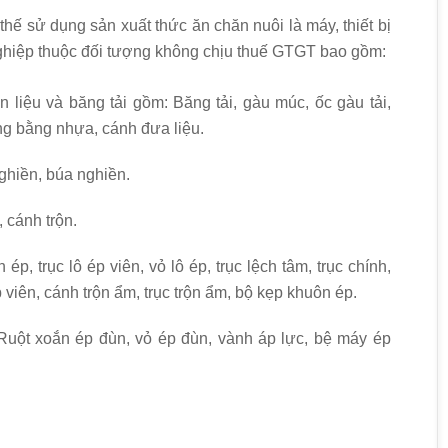
 thế sử dụng sản xuất thức ăn chăn nuôi là máy, thiết bị
ghiệp thuộc đối tượng không chịu thuế GTGT bao gồm:
n liệu và băng tải gồm: Băng tải, gàu múc, ốc gàu tải,
ăng bằng nhựa, cánh đưa liệu.
ghiền, búa nghiền.
, cánh trộn.
p, trục lô ép viên, vỏ lô ép, trục lệch tâm, trục chính,
iên, cánh trộn ẩm, trục trộn ẩm, bộ kẹp khuôn ép.
Ruột xoắn ép đùn, vỏ ép đùn, vành áp lực, bệ máy ép