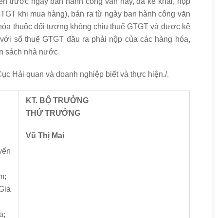
rên trước ngày ban hành công văn này, đã kê khai, nộp
TGT khi mua hàng), bán ra từ ngày ban hành công văn
 hóa thuộc đối tượng không chịu thuế GTGT và được kê
 với số thuế GTGT đầu ra phải nộp của các hàng hóa,
gân sách nhà nước.
c Hải quan và doanh nghiệp biết và thực hiện./.
KT. BỘ TRƯỞNG
THỨ TRƯỞNG
Vũ Thị Mai
yển
m;
Gia
a;