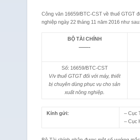
Công văn 16659/BTC-CST về thuế GTGT đối 
nghiệp ngày 22 tháng 11 năm 2016 như sau
BỘ TÀI CHÍNH
——-
Số: 16659/BTC-CST
V/v thuế GTGT đối với máy, thiết
bị chuyên dùng phục vụ cho sản
xuất nông nghiệp.
Kính gửi:
– Cục 
– Cục 
Bộ Tài chính nhận được một số vướng mắc 