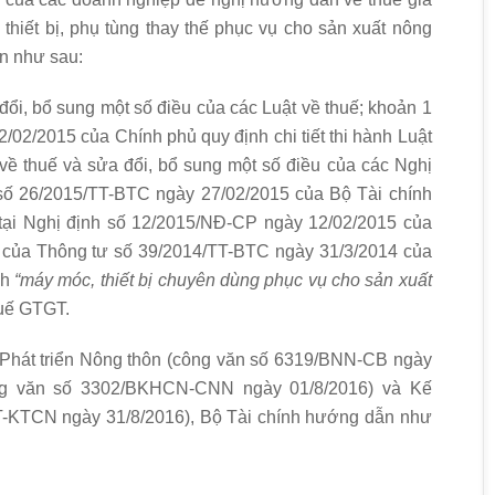
, thiết bị, phụ tùng thay thế phục vụ cho sản xuất nông
ến như sau:
ổi, bổ sung một số điều của các Luật về thuế; khoản 1
02/2015 của Chính phủ quy định chi tiết thi hành Luật
 về thuế và sửa đổi, bổ sung một số điều của các Nghị
 số 26/2015/TT-BTC ngày 27/02/2015 của Bộ Tài chính
tại Nghị định số 12/2015/NĐ-CP ngày 12/02/2015 của
u của Thông tư số 39/2014/TT-BTC ngày 31/3/2014 của
nh
“m
á
y móc, thiết bị chuyên dù
ng phục vụ cho sản xuất
huế GTGT.
 Phát triển Nông thôn (công văn số 6319/BNN-CB ngày
ng văn số 3302/BKHCN-CNN ngày 01/8/2016) và Kế
-KTCN ngày 31/8/2016), Bộ Tài chính hướng dẫn như