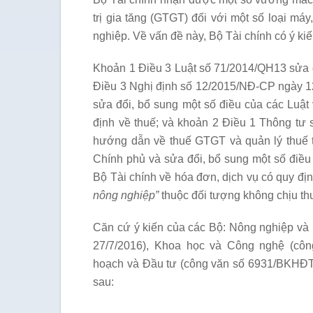
trị gia tăng (GTGT) đối với một số loại máy
nghiệp. Về vấn đề này, Bộ Tài chính có ý ki
Khoản 1 Điều 3 Luật số 71/2014/QH13 sửa đ
Điều 3 Nghị định số 12/2015/NĐ-CP ngày 12/
sửa đổi, bổ sung một số điều của các Luật
định về thuế; và khoản 2 Điều 1 Thông tư
hướng dẫn về thuế GTGT và quản lý thuế 
Chính phủ và sửa đổi, bổ sung một số điề
Bộ Tài chính về hóa đơn, dịch vụ có quy đị
nông nghiệp”
thuộc đối tượng không chịu t
Căn cứ ý kiến của các Bộ: Nông nghiệp và
27/7/2016), Khoa học và Công nghệ (cô
hoạch và Đầu tư (công văn số 6931/BKHĐT
sau: