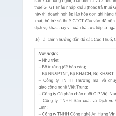
sản xuất nông nghiệp tại điểm 1 và 2 nêu t
thuế GTGT khâu nhập khẩu (hoặc trả thuế G
này thì doanh nghiệp lập hóa đơn ghi hàng
khai, bù trừ số thuế GTGT đầu vào đã nộp
dịch vụ khác thay vì hoàn trả trực tiếp từ n
Bộ Tài chính hướng dẫn để các Cục Thuế, Cụ
Nơi nhận:
– Như trên;
– Bộ trưởng (để báo cáo);
– Bộ NN&PTNT; Bộ KH&CN; Bộ KH&ĐT;
– Công ty TNHH Thương mại và chu
giao công nghệ Việt Trung;
– Công ty Cổ phần chăn nuôi C.P Việt Na
– Công ty TNHH Sản xuất và Dịch vụ 
Linh;
– Công ty TNHH Công nghệ An Hưng Vin