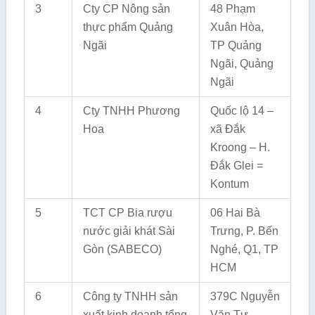
3
Cty CP Nông sản
48 Phạm
thực phẩm Quảng
Xuân Hòa,
Ngãi
TP Quảng
Ngãi, Quảng
Ngãi
4
Cty TNHH Phương
Quốc lộ 14 –
Hoa
xã Đắk
Kroong – H.
Đắk Glei =
Kontum
5
TCT CP Bia rượu
06 Hai Bà
nước giải khát Sài
Trưng, P. Bến
Gòn (SABECO)
Nghé, Q1, TP
HCM
6
Công ty TNHH sản
379C Nguyễn
xuất kinh doanh tổng
Văn Tư,