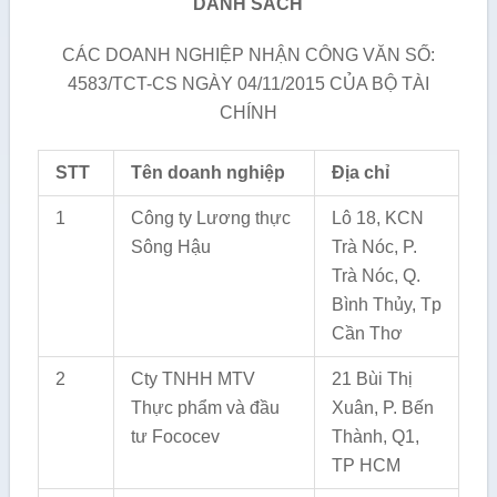
DANH SÁCH
CÁC DOANH NGHIỆP NHẬN CÔNG VĂN SỐ:
4583/TCT-CS NGÀY 04/11/2015 CỦA BỘ TÀI
CHÍNH
STT
Tên doanh nghiệp
Địa chỉ
1
Công ty Lương thực
Lô 18, KCN
Sông Hậu
Trà Nóc, P.
Trà Nóc, Q.
Bình Thủy, Tp
Cần Thơ
2
Cty TNHH MTV
21 Bùi Thị
Thực phẩm và đầu
Xuân, P. Bến
tư Fococev
Thành, Q1,
TP HCM