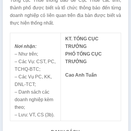
Tổng cục Thuế thông báo để Cục Thuế các tỉnh,
thành phố được biết và tổ chức thông báo đến từng
doanh nghiệp có liên quan trên địa bàn được biết và
thực hiện thống nhất.
KT. TỔNG CỤC
Nơi nhận:
TRƯỞNG
– Như trên;
PHÓ TỔNG CỤC
– Các Vụ: CST, PC,
TRƯỞNG
TCHQ-BTC;
Cao Anh Tuấn
– Các Vụ PC, KK,
DNL-TCT;
– Danh sách các
doanh nghiệp kèm
theo;
– Lưu: VT, CS (3b).