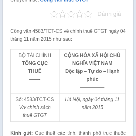
Đánh giá
Công văn 4583/TCT-CS về chính thuế GTGT ngày 04
tháng 11 năm 2015 như sau:
BỘ TÀI CHÍNH
CỘNG HÒA XÃ HỘI CHỦ
TỔNG CỤC
NGHĨA VIỆT NAM
THUẾ
Độc lập – Tự do – Hạnh
——-
phúc
—————
Số: 4583/TCT-CS
Hà Nội, ngày 04 tháng 11
V/v chính sách
năm 2015
thuế GTGT
Kính gửi:
Cục thuế các tỉnh, thành phố trực thuộc