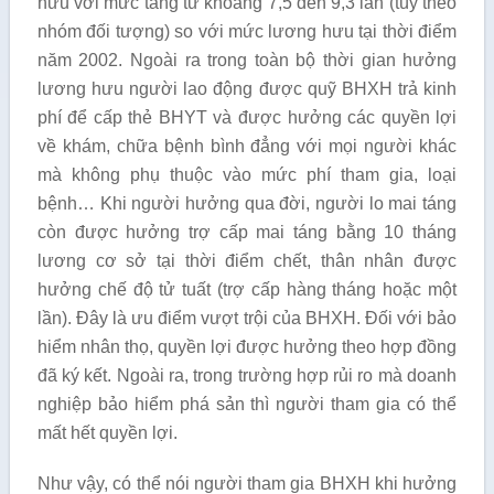
hưu với mức tăng từ khoảng 7,5 đến 9,3 lần (tùy theo
nhóm đối tượng) so với mức lương hưu tại thời điểm
năm 2002. Ngoài ra trong toàn bộ thời gian hưởng
lương hưu người lao động được quỹ BHXH trả kinh
phí để cấp thẻ BHYT và được hưởng các quyền lợi
về khám, chữa bệnh bình đẳng với mọi người khác
mà không phụ thuộc vào mức phí tham gia, loại
bệnh… Khi người hưởng qua đời, người lo mai táng
còn được hưởng trợ cấp mai táng bằng 10 tháng
lương cơ sở tại thời điểm chết, thân nhân được
hưởng chế độ tử tuất (trợ cấp hàng tháng hoặc một
lần). Đây là ưu điểm vượt trội của BHXH. Đối với bảo
hiểm nhân thọ, quyền lợi được hưởng theo hợp đồng
đã ký kết. Ngoài ra, trong trường hợp rủi ro mà doanh
nghiệp bảo hiểm phá sản thì người tham gia có thể
mất hết quyền lợi.
Như vậy, có thể nói người tham gia BHXH khi hưởng