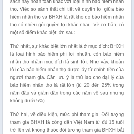
sách này hoàn toàn khác với loại hình bảo hiểm nhân
thọ. Việc so sánh thật chi tiết về quyền lợi giữa bảo
hiểm nhân thọ và BHXH là rất khó do bảo hiểm nhân
thọ có nhiều gói quyền lợi khác nhau. Về cơ bản, có
một số điểm khác biệt lớn sau:
Thứ nhất, sự khác biệt lớn nhất là ở mục đích: BHXH
là loại hình bảo hiểm phi lợi nhuận, còn bảo hiểm
nhân thọ nhằm mục đích là sinh lời. Như vậy, khoản
lời của bảo hiểm nhân thọ được lấy từ chính tiền của
người tham gia. Cần lưu ý là thù lao cho đại lý của
bảo hiểm nhân thọ là rất lớn (từ 20 đến 25% trong
năm đầu và giảm dần trong các năm về sau nhưng
không dưới 5%).
Thứ hai, về điều kiện, mức phí tham gia: Đối tượng
tham gia BHXH là công dân Việt Nam từ đủ 15 tuổi
trở lên và không thuộc đối tượng tham gia BHXH bắt