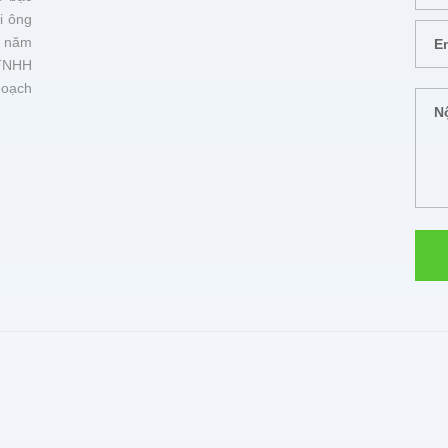
i ông
 năm
TNHH
hoạch