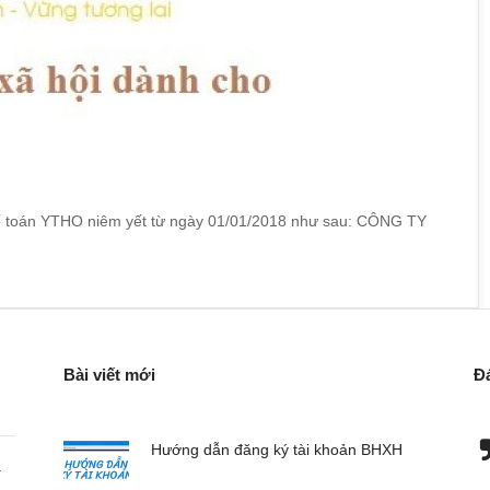
 kế toán YTHO niêm yết từ ngày 01/01/2018 như sau: CÔNG TY
Bài viết mới
Đ
hành lập doanh
Đơn vị chúng tôi chuyên nhập hàng về bán,
Hướng dẫn đăng ký tài khoản BHXH
a
ụng dịch vụ kế
đơn vị này xử lý khá tốt cho chúng tôi.