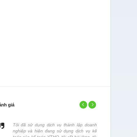
ánh giá
Tôi đã sử dụng dịch vụ thành lập doanh
Đơn vị chún
nghiệp và hiện đang sử dụng dịch vụ kế
đơn vị này x