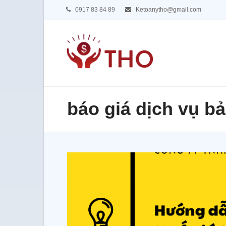
0917 83 84 89
Ketoanytho@gmail.com
báo giá dịch vụ b