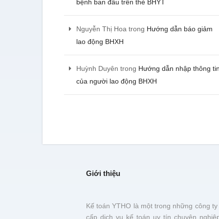
toán của kế toán YTHO, tôi 
bệnh ban đầu trên thẻ BHYT
chưa bị một khoản phạt nà
- Lê Minh Tiến - CEO Asia 
Nguyễn Thị Hoa
trong
Hướng dẫn báo giảm
lao động BHXH
Chúng tôi được tư vấn cụ
Huỳnh Duyên
trong
Hướng dẫn nhập thông ti
trước khi đơn vị này xử lý c
hài lòng
của người lao động BHXH
- Hà Thị Ngọc Diệu - C
phần URAMA
Giới thiệu
Kế toán YTHO là một trong những công ty
cấp dịch vụ kế toán uy tín chuyên nghiệ