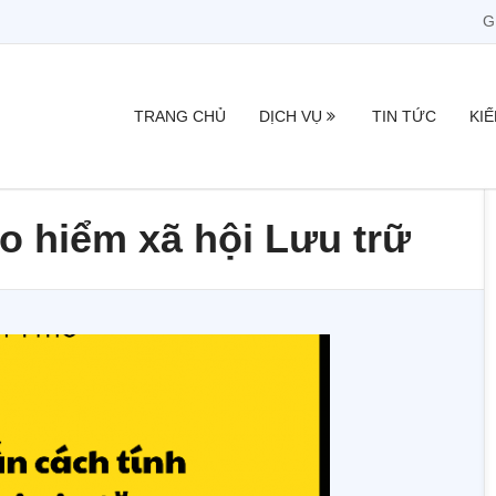
G
TRANG CHỦ
DỊCH VỤ
TIN TỨC
KI
ảo hiểm xã hội Lưu trữ