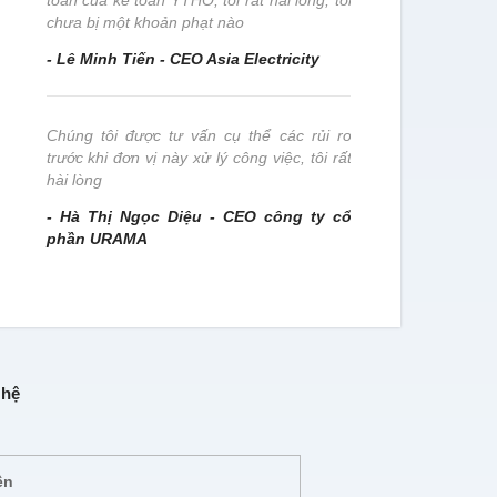
toán của kế toán YTHO, tôi rất hài lòng, tôi
- Trần Thị
chưa bị một khoản phạt nào
- Lê Minh Tiến - CEO Asia Electricity
Chúng tôi 
nghiệp này 
Chúng tôi được tư vấn cụ thể các rủi ro
- Nguyễn T
trước khi đơn vị này xử lý công việc, tôi rất
Nam
hài lòng
- Hà Thị Ngọc Diệu - CEO công ty cổ
phần URAMA
 hệ