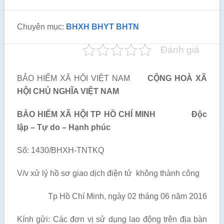
Chuyên mục:
BHXH BHYT BHTN
Đánh giá
BẢO HIỂM XÃ HỘI VIỆT NAM
CỘNG HOÀ XÃ
HỘI CHỦ NGHĨA VIỆT NAM
BẢO HIỂM XÃ HỘI TP HỒ CHÍ MINH Độc
lập – Tự do – Hạnh phúc
Số: 1430/BHXH-TNTKQ
V/v xử lý hồ sơ giao dịch điện tử không thành công
Tp Hồ Chí Minh, ngày 02 tháng 06 năm 2016
Kính gửi:
Các đơn vị sử dụng lao động trên địa bàn