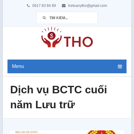
0917 83 84 89
Ketoanytho@gmail.com
Menu
Dịch vụ BCTC cuối
năm Lưu trữ