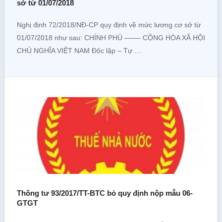
sở từ 01/07/2018
Nghị định 72/2018/NĐ-CP quy định về mức lương cơ sở từ
01/07/2018 như sau: CHÍNH PHỦ ——- CỘNG HÒA XÃ HỘI
CHỦ NGHĨA VIỆT NAM Độc lập – Tự …
Thông tư 93/2017/TT-BTC bỏ quy định nộp mẫu 06-
GTGT