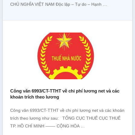
CHỦ NGHĨA VIỆT NAM Độc lập – Tự do – Hạnh …
Công văn 6993/CT-TTHT về chi phí lương net và các
khoản trích theo lương
Công văn 6993/CT-TTHT về chi phí lương net và các khoản
trích theo lương như sau: TỔNG CỤC THUẾ CỤC THUẾ
TP. HỒ CHÍ MINH ——- CỘNG HÒA …