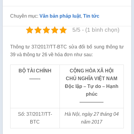
Chuyên mục:
Văn bản pháp luật
,
Tin tức
5/5 - (1 bình chọn)
Thông tư 37/2017/TT-BTC sửa đổi bổ sung thông tư
39 và thông tư 26 về hóa đơn như sau:
BỘ TÀI CHÍNH
CỘNG HÒA XÃ HỘI
——-
CHỦ NGHĨA VIỆT NAM
Độc lập – Tự do – Hạnh
phúc
—————
Số: 37/2017/TT-
Hà Nội, ngày 27 tháng 0
4
BTC
năm 2017