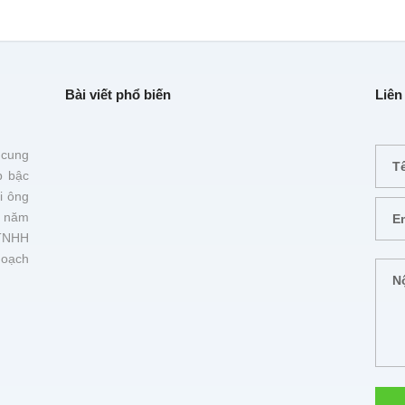
Bài viết phổ biến
Liên
 cung
p bậc
i ông
 năm
TNHH
hoạch