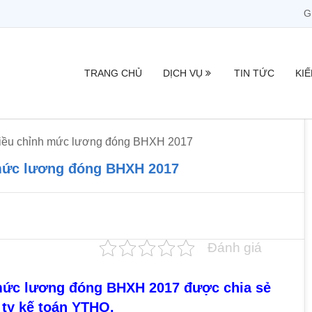
G
TRANG CHỦ
DỊCH VỤ
TIN TỨC
KI
điều chỉnh mức lương đóng BHXH 2017
 mức lương đóng BHXH 2017
Đánh giá
 mức lương đóng BHXH 2017 được chia sẻ
 ty kế toán YTHO.