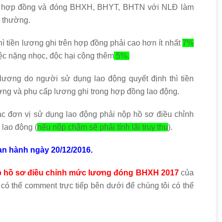
 ký hợp đồng và đóng BHXH, BHYT, BHTN với NLĐ làm
h thường.
ì tiền lương ghi trên hợp đồng phải cao hơn ít nhất
7%
iệc nặng nhọc, độc hại cộng thêm
5%.
lương do người sử dụng lao động quyết định thì tiền
g và phụ cấp lương ghi trong hợp đồng lao động.
ác đơn vị sử dụng lao động phải nộp hồ sơ điều chỉnh
lao động (
nếu nộp chậm sẽ phải tính lãi truy thu
).
n hành ngày 20/12/2016.
p hồ sơ điều chỉnh mức lương đóng BHXH 2017
của
ó thể comment trực tiếp bên dưới để chúng tôi có thể