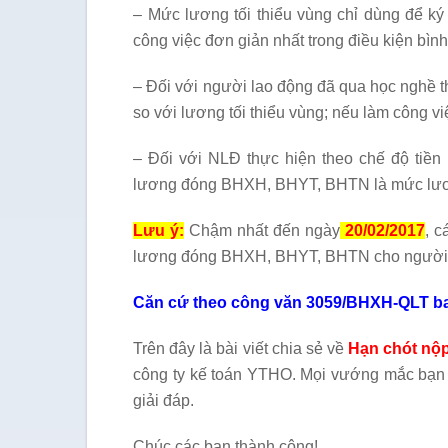
– Mức lương tối thiểu vùng chỉ dùng để
công việc đơn giản nhất trong điều kiện bìn
– Đối với người lao động đã qua học nghề th
so với lương tối thiểu vùng; nếu làm công v
– Đối với NLĐ thực hiện theo chế độ tiền 
lương đóng BHXH, BHYT, BHTN là mức lươn
Lưu ý:
Chậm nhất đến ngày
20/02/2017
, c
lương đóng BHXH, BHYT, BHTN cho người 
Căn cứ theo công văn 3059/BHXH-QLT ba
Trên đây là bài viết chia sẻ về
Hạn chót nộ
công ty kế toán YTHO. Mọi vướng mắc bạn c
giải đáp.
Chúc các bạn thành công!