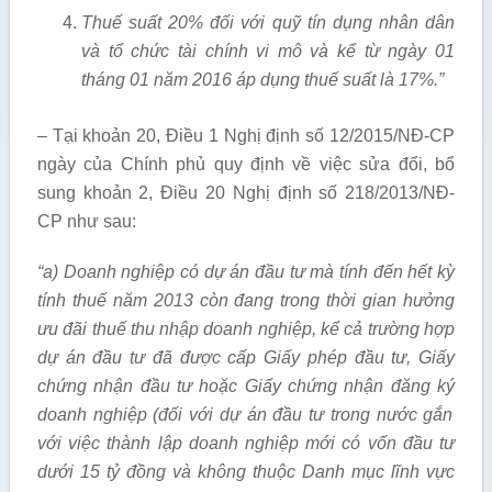
Thuế suất 20% đối với quỹ tín dụng nhân dân
và tổ chức tài chính vi mô và k
ể
từ ngày 01
tháng 01 năm 2016
á
p dụng thuế suất là 17%.”
– Tại khoản 20, Điều 1 Nghị định số 12/2015/NĐ-CP
ngày của Chính phủ quy định về việc sửa đổi, bổ
sung khoản 2, Điều 20 Nghị định số 218/2013/NĐ-
CP như sau:
“a) Doanh nghiệp c
ó
dự án đầu tư mà t
í
nh đến hết kỳ
tính thuế năm 2013 còn đang trong thời gian hưởng
ưu đãi thuế thu nhập doanh nghiệp, k
ể
cả trường hợp
dự án đầu tư đã được cấp Giấy phép đầu tư, Giấy
chứng nhận đầu tư hoặc Gi
ấ
y chứng nhận đ
ă
ng k
ý
doanh nghiệp (đối với dự
á
n đ
ầ
u tư
tr
ong nước gắn
với việc thành lập doanh nghiệp mới có v
ố
n đầu tư
dưới 15 tỷ đồng và không thuộc Danh mục lĩnh vực