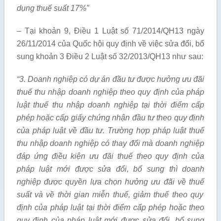
dụng thuế suất 17%”
– Tại khoản 9, Điều 1 Luật số 71/2014/QH13 ngày
26/11/2014 của Quốc hội quy định về việc sửa đổi, bổ
sung khoản 3 Điều 2 Luật số 32/2013/QH13 như sau:
“3. Doanh nghiệp có dự án đầu tư được hưởng ưu đãi
thuế thu nhập doanh nghiệp theo quy định của pháp
luật thuế thu nhập doanh nghiệp tại thời
điểm
cấp
phép hoặc cấp gi
ấ
y chứng nhận đầu tư theo quy định
của pháp luật v
ề
đầu tư
. Trường hợp pháp luật thuế
thu nhập doanh nghiệp có thay đ
ổ
i mà doanh nghiệp
đáp ứng điều kiện ưu đãi thu
ế
theo quy định của
pháp luật mới được sửa đ
ổ
i, bổ sung thì doanh
nghiệp được quy
ề
n lựa chọn hưởng ưu đãi về thu
ế
suất và về thời gian mi
ễ
n thu
ế
, giảm thu
ế
theo quy
định của pháp luật tại thời đi
ể
m cấp phép hoặc theo
quy định của pháp luật mới được sửa đ
ổ
i, bổ sung