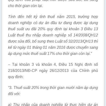
cho thời gian còn lại.
Tính đến hết kỳ t
í
nh thuế năm 2015, trường hợp
doanh nghiệp có dự án đầu tư đang được áp dụng
thu
ế
suất ưu đãi 20% quy định tại khoản 3 Đi
ề
u 13
Luật thuế thu nhập doanh nghiệp s
ố
14/2008/QH12
được sửa đ
ổ
i, bổ sung theo Luật số 32/2013/QH13 thì
kể từ ngày 01 tháng 01 năm 2016 được chuy
ể
n sang
áp dụng mức thuế suất 17% cho thời gian còn lại.”
– Tại khoản 3 và khoản 4, Điều 15 Nghị định số
218/2013/NĐ-CP ngày 26/12/2013 của Chính phủ
quy định:
“3. Thuế suất 20% trong thời gian mười năm áp dụng
đối với:
a) Thu nhập của doanh nghiệp từ thực hiện dự án