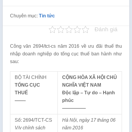
Chuyên mục:
Tin tức
Đánh giá
Công văn 2694/tct-cs năm 2016 về ưu đãi thuế thu
nhập doanh nghiệp do tổng cục thuế ban hành như
sau:
BỘ TÀI CHÍNH
CỘNG HÒA XÃ HỘI CHỦ
T
Ổ
NG CỤC
NGHĨA VIỆT NAM
THU
Ế
Độc lập – Tự do – Hạnh
——-
phúc
—————
Số: 2694/TCT-CS
Hà Nội, ngày
17
tháng
06
V/v chính sách
năm 20
16