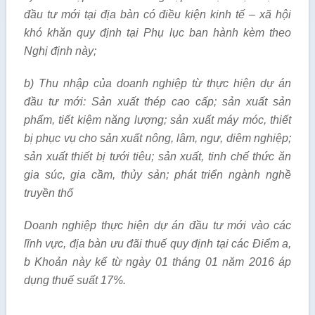
đầu tư mới tại địa bàn c
ó
điều kiện
kinh tế – xã hội
kh
ó
khăn quy định tại Phụ lục ban hành kèm theo
Nghị định này;
b) Thu nhập của doanh nghiệp từ thực hiện dự án
đầu tư mới: Sản xuất thép cao cấp; sản xuất sản
phẩm, tiết kiệm năng lượng; sản xuất máy móc, thiết
bị phục vụ cho sản xuất nông, lâm, ngư, diêm nghiệp;
sản xuất thi
ế
t bị tưới tiêu; sản xuất, tinh chế thức ăn
gia súc, gia cầm, thủy sản; phát triển ngành ngh
ề
truy
ề
n th
ố
Doanh nghiệp thực hiện dự án đầu tư mới vào các
lĩnh vực, địa bàn ưu đãi thuế quy định tại các Điểm a,
b Khoản này kể từ ngày 01 tháng 01 năm 2016 áp
dụng thuế suất 17%.