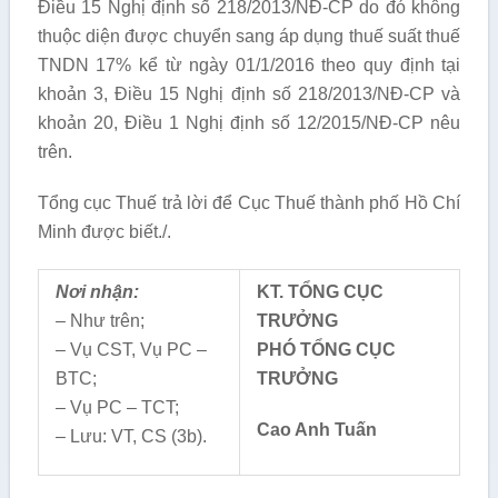
Điều 15 Nghị định số 218/2013/NĐ-CP do đó không
thuộc diện được chuyển sang áp dụng thuế suất thuế
TNDN 17% kể từ ngày 01/1/2016 theo quy định tại
khoản 3, Điều 15 Nghị định số 218/2013/NĐ-CP và
khoản 20, Điều 1 Nghị định số 12/2015/NĐ-CP nêu
trên.
Tổng cục Thuế trả lời để Cục Thuế thành phố Hồ Chí
Minh được biết./.
Nơi nhận:
KT. TỔNG CỤC
– Như trên;
TRƯỞNG
– Vụ CST, Vụ PC –
PHÓ TỔNG CỤC
BTC;
TRƯỞNG
– Vụ PC – TCT;
Cao Anh Tuấn
– Lưu: VT, CS (3b).