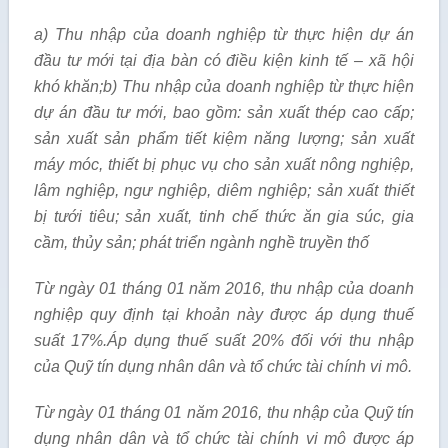
a) Thu nhập của doanh nghiệp từ thực hiện dự án
đầu tư mới tại địa bàn có điều kiện kinh tế – xã hội
khó khăn;
b) Thu nhập của doanh nghiệp từ thực hiện
dự án đầu tư mới, bao gồm: sản xuất thép cao cấp;
sản xuất sản phẩm tiết kiệm năng
l
ượng; sản xuất
máy móc, th
iế
t bị phục vụ cho sản xuất nông nghiệp,
lâm nghiệp, ngư nghiệp, diêm nghiệp; sản xuất thi
ế
t
bị tưới tiêu; sản xuất, tinh chế thức ăn gia súc, gia
cầm, thủy sản; phát triển ngành nghề truyền th
ố
Từ ngày 01 tháng
01
năm 2016, thu nhập của doanh
nghiệp quy định tại khoản này được áp dụng thuế
suất 17%.
Á
p dụng thu
ế
su
ấ
t 20% đ
ố
i với thu nhập
của Quỹ tín dụng nhân dân và tổ chức tài chính v
i
mô.
Từ ngày 01 tháng 01 năm 2016, thu nhập của Quỹ tín
dụng nhân dân và tổ chức tài chính vi mô được áp