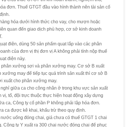
hóa đơn. Thuế GTGT đầu vào hình thành nên tài sản cố
định.
ư, hàng hóa dưới hình thức cho vay, cho mượn hoặc
liên quan đến giao dịch phù hợp, cơ sở kinh doanh
T.
 quạt điện, dùng 50 sản phẩm quạt lắp vào các phân
anh của đơn vị thị đơn vị A không phải tính nộp thuế
uạt điện này.
 phân xưởng sợi và phân xưởng may. Cơ sở B xuất
xưởng may để tiếp tục quá trình sản xuất thì cơ sở B
ợi xuất cho phân xưởng may.
nghỉ giữa ca cho công nhân ở trong khu vực sản xuất
vị, tổ, đội trực thuộc thực hiện hoạt động xây dựng
iữa ca, Công ty cổ phần P không phải lập hóa đơn.
 ca được kê khai, khấu trừ theo quy định.
t nước uống đóng chai, giá chưa có thuế GTGT 1 chai
g. Công ty Y xuất ra 300 chai nước đóng chai để phục