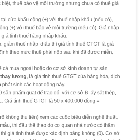
ặc biệt, thuế bảo vệ môi trường nhưng chưa có thuế giá
 tại cửa khẩu cộng (+) với thuế nhập khẩu (nếu có),
 cộng (+) với thuế bảo vệ môi trường (nếu có). Giá nhập
 giá tính thuế hàng nhập khẩu.
giảm thuế nhập khẩu thì giá tính thuế GTGT là giá
định theo mức thuế phải nộp sau khi đã được miễn,
ể cả mua ngoài hoặc do cơ sở kinh doanh tự sản
ả thay lương
, là giá tính thuế GTGT của hàng hóa, dịch
 phát sinh các hoạt động này.
0 sản phẩm quạt để trao đổi với cơ sở B lấy sắt thép,
c. Giá tính thuế GTGT là 50 x 400.000 đồng =
 rõ không thu tiền) xem các cuộc biểu diễn nghệ thuật,
ời mẫu, thi đấu thể thao do cơ quan nhà nước có thẩm
thì giá tính thuế được xác định bằng không (0). Cơ sở