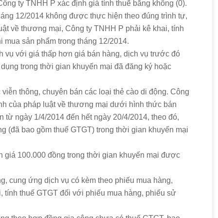
ông ty TNHH P xác định giá tính thuế bằng không (0).
áng 12/2014 không được thực hiện theo đúng trình tự,
uật về thương mại, Công ty TNHH P phải kê khai, tính
i mua sản phẩm trong tháng 12/2014.
h vụ với giá thấp hơn giá bán hàng, dịch vụ trước đó
p dụng trong thời gian khuyến mại đã đăng ký hoặc
c viễn thông, chuyên bán các loại thẻ cào di động. Công
ịnh của pháp luật về thương mại dưới hình thức bán
n từ ngày 1/4/2014 đến hết ngày 20/4/2014, theo đó,
ng (đã bao gồm thuế GTGT) trong thời gian khuyến mại
h giá 100.000 đồng trong thời gian khuyến mại được
ng, cung ứng dịch vụ có kèm theo phiếu mua hàng,
i, tính thuế GTGT đối với phiếu mua hàng, phiếu sử