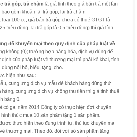
c trả góp, trả chậm
là giá tính theo giá bán trả một lần
ao gồm khoản lãi trả góp, lãi trả chậm.
 loại 100 cc, giá bán trả góp chưa có thuế GTGT là
5 triệu đồng, lãi trả góp là 0,5 triệu đồng) thì giá tính
ùng để khuyến mại theo quy định của pháp luật về
ằng không (0); trường hợp hàng hóa, dịch vụ dùng để
ịnh của pháp luật về thương mại thì phải kê khai, tính
dùng nội bộ, biếu, tặng, cho.
ực hiện như sau:
mẫu, cung ứng dịch vụ mẫu để khách hàng dùng thử
 hàng, cung ứng dịch vụ không thu tiền thì giá tính thuế
h bằng 0.
t có ga, năm 2014 Công ty có thực hiện đợt khuyến
o hình thức mua 10 sản phẩm tặng 1 sản phẩm.
ược thực hiện theo đúng trình tự, thủ tục khuyến mại
 về thương mại. Theo đó, đối với số sản phẩm tặng