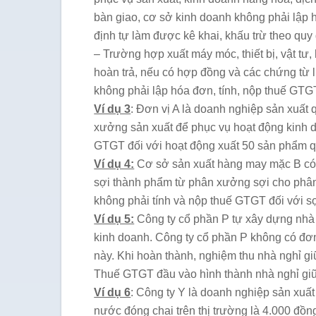
bàn giao, cơ sở kinh doanh không phải lập 
định tự làm được kê khai, khấu trừ theo quy 
– Trường hợp xuất máy móc, thiết bị, vật t
hoàn trả, nếu có hợp đồng và các chứng từ 
không phải lập hóa đơn, tính, nộp thuế GTG
Ví dụ 3
: Đơn vị A là doanh nghiệp sản xuất
xưởng sản xuất để phục vụ hoạt động kinh do
GTGT đối với hoạt động xuất 50 sản phẩm q
Ví dụ 4:
Cơ sở sản xuất hàng may mặc B có
sợi thành phẩm từ phân xưởng sợi cho phân 
không phải tính và nộp thuế GTGT đối với s
Ví dụ 5:
Công ty cổ phần P tự xây dựng nhà 
kinh doanh. Công ty cổ phần P không có đơn 
này. Khi hoàn thành, nghiệm thu nhà nghỉ g
Thuế GTGT đầu vào hình thành nhà nghỉ giữa
Ví dụ 6
: Công ty Y là doanh nghiệp sản xuấ
nước đóng chai trên thị trường là 4.000 đồn