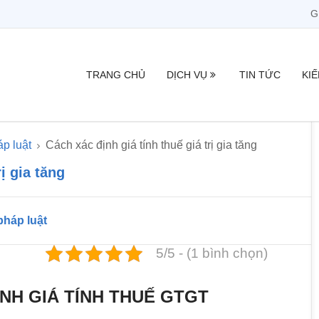
G
TRANG CHỦ
DỊCH VỤ
TIN TỨC
KI
p luật
Cách xác định giá tính thuế giá trị gia tăng
ị gia tăng
pháp luật
5/5 - (1 bình chọn)
NH GIÁ TÍNH THUẾ GTGT