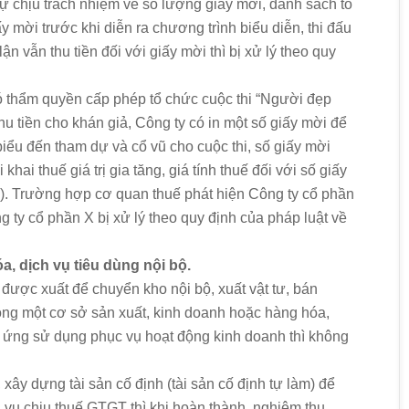
 tự chịu trách nhiệm về số lượng giấy mời, danh sách tổ
 mời trước khi diễn ra chương trình biểu diễn, thi đấu
n vẫn thu tiền đối với giấy mời thì bị xử lý theo quy
ó thẩm quyền cấp phép tổ chức cuộc thi “Người đẹp
hu tiền cho khán giả, Công ty có in một số giấy mời để
biểu đến tham dự và cổ vũ cho cuộc thi, số giấy mời
hai thuế giá trị gia tăng, giá tính thuế đối với số giấy
). Trường hợp cơ quan thuế phát hiện Công ty cổ phần
ng ty cổ phần X bị xử lý theo quy định của pháp luật về
óa, dịch vụ tiêu dùng nội bộ.
ược xuất để chuyển kho nội bộ, xuất vật tư, bán
trong một cơ sở sản xuất, kinh doanh hoặc hàng hóa,
g ứng sử dụng phục vụ hoạt động kinh doanh thì không
xây dựng tài sản cố định (tài sản cố định tự làm) để
 vụ chịu thuế GTGT thì khi hoàn thành, nghiệm thu,