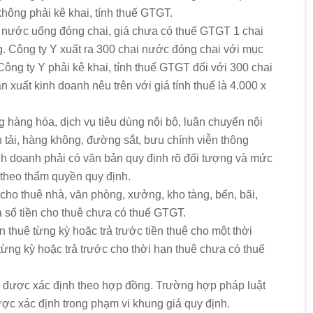
không phải kê khai, tính thuế GTGT.
t nước uống đóng chai, giá chưa có thuế GTGT 1 chai
g. Công ty Y xuất ra 300 chai nước đóng chai với mục
Công ty Y phải kê khai, tính thuế GTGT đối với 300 chai
xuất kinh doanh nêu trên với giá tính thuế là 4.000 x
 hàng hóa, dịch vụ tiêu dùng nội bộ, luân chuyển nội
 tải, hàng không, đường sắt, bưu chính viễn thông
nh doanh phải có văn bản quy định rõ đối tượng và mức
theo thẩm quyền quy định.
cho thuê nhà, văn phòng, xưởng, kho tàng, bến, bãi,
à số tiền cho thuê chưa có thuế GTGT.
n thuê từng kỳ hoặc trả trước tiền thuê cho một thời
rả từng kỳ hoặc trả trước cho thời hạn thuê chưa có thuế
ận được xác định theo hợp đồng. Trường hợp pháp luật
được xác định trong phạm vi khung giá quy định.