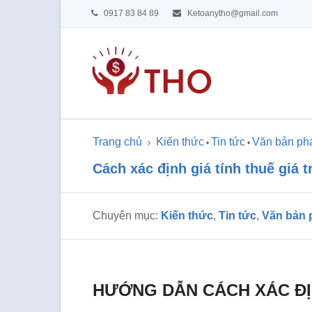
0917 83 84 89
Ketoanytho@gmail.com
Trang chủ
Kiến thức
Tin tức
Văn bản phá
•
•
Cách xác định giá tính thuế giá tr
Chuyên mục:
Kiến thức
,
Tin tức
,
Văn bản 
HƯỚNG DẪN CÁCH XÁC ĐỊ