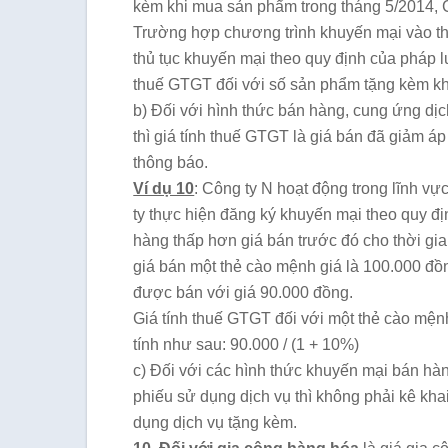
kèm khi mua sản phẩm trong tháng 5/2014, C
Trường hợp chương trình khuyến mại vào th
thủ tục khuyến mại theo quy định của pháp l
thuế GTGT đối với số sản phẩm tặng kèm kh
b) Đối với hình thức bán hàng, cung ứng dịc
thì giá tính thuế GTGT là giá bán đã giảm á
thông báo.
Ví dụ 10
: Công ty N hoạt động trong lĩnh vự
ty thực hiện đăng ký khuyến mại theo quy đ
hàng thấp hơn giá bán trước đó cho thời gia
giá bán một thẻ cào mệnh giá là 100.000 đồ
được bán với giá 90.000 đồng.
Giá tính thuế GTGT đối với một thẻ cào mện
tính như sau: 90.000 / (1 + 10%)
c) Đối với các hình thức khuyến mại bán hà
phiếu sử dụng dịch vụ thì không phải kê kha
dụng dịch vụ tặng kèm.