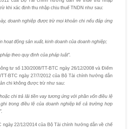
2012 của Bộ Tài chính hướng dẫn về thuế thu nhập
rừ khi xác định thu nhập chịu thuế TNDN như sau:
 này, doanh nghiệp được trừ mọi khoản chi nếu đáp ứng
n hoạt động sản xuất, kinh doanh của doanh nghiệp;
pháp theo quy định của pháp
luật”.
hông tư số 130/2008/TT-BTC ngày 26/12/2008 và Điểm
2/TT-BTC ngày 27/7/2012 của Bộ Tài chính hướng dẫn
oản chi không được trừ như sau:
 hoặc chi trả lãi tiền vay tương
ứ
ng với ph
ầ
n vốn đi
ề
u lệ
 ghi trong đi
ề
u lệ của doanh nghiệp k
ể
cả t
r
ườ
n
g hợp
”.
C ngày 22/12/2014 của Bộ Tài chính hướng dẫn về chế