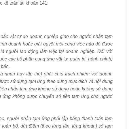
 kế toán tài khoản 141:
hoặc vật tư do doanh nghiệp giao cho người nhận tạm
 kinh doanh hoặc giải quyết một công việc nào đ
ó
được
 là người
l
ao động làm việc tại doanh nghiệp. Đ
ố
i với
ộc các bộ phận cung ứng vật tư, quản trị, hành ch
í
nh)
 bản.
á nhân hay tập thể) phải chịu trách nhiệm với doanh
 được sử dụng tạm ứng theo đ
ún
g mục đích và nội dung
i
ề
n nhận tạm
ứ
ng không sử dụng hoặc không sử dụng
ạm
ứ
ng không đ
ư
ợc chuyển s
ố
tiền tạm ứng cho người
iao, người nhận tạm ứng phải
l
ập bảng thanh toán tạm
 toàn bộ, dứt đi
ể
m (theo t
ừ
ng l
ầ
n, từng khoản) s
ố
tạm