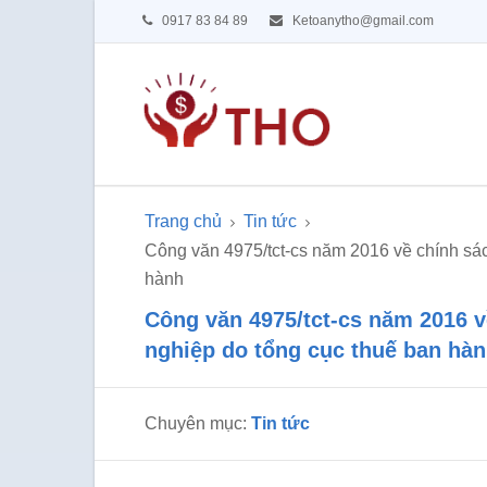
0917 83 84 89
Ketoanytho@gmail.com
Trang chủ
Tin tức
Công văn 4975/tct-cs năm 2016 về chính sá
hành
Công văn 4975/tct-cs năm 2016 v
nghiệp do tổng cục thuế ban hà
Chuyên mục:
Tin tức