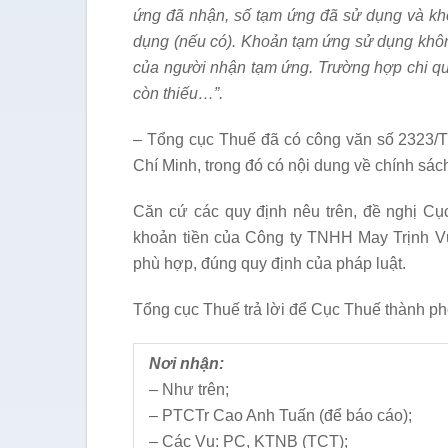
ứng đã nhận, s
ố
tạm
ứ
ng đã sử dụng và k
dụng (nếu có). Khoản tạm
ứ
ng sử dụng khô
của người nhận tạm ứng. Trường hợp chi q
còn thiếu…
”.
– Tổng cục Thuế đã có công văn số 2323/T
Chí Minh, trong đó có nội dung về chính sá
Căn cứ các quy định nêu trên, đề nghị Cụ
khoản tiền của Công ty TNHH May Trịnh Vư
phù hợp, đúng quy định của pháp luật.
Tổng cục Thuế trả lời để Cục Thuế thành ph
Nơi nhận:
– Như trên;
– PTCTr Cao Anh Tuấn (để báo cáo);
– Các Vụ: PC, KTNB (TCT);