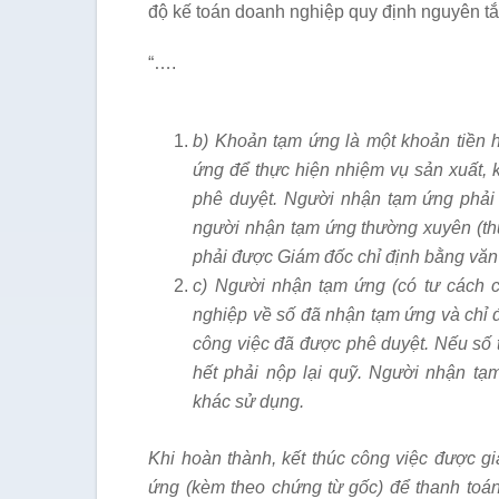
độ kế toán doanh nghiệp quy định nguyên tắc
“….
b) Khoản tạm ứng là một khoản tiền 
ứng đ
ể
thực hiện nhiệm vụ sản xu
ấ
t,
phê duyệt. Người nhận tạm ứng phải
người nhận tạm ứng thường xuyên (thu
phải được Giám đốc chỉ định b
ằ
ng văn
c) Người nhận tạm ứng (có tư cách c
nghiệp về s
ố
đã nhận tạm
ứ
ng và chỉ
công việc đã được phê duyệt. Nếu s
ố
t
h
ế
t phải nộp lại quỹ. Người nhận t
khác sử dụng.
Kh
i
hoàn thành, kết thúc công việc được g
ứ
ng (kèm theo ch
ứ
ng từ g
ố
c) đ
ể
thanh toán