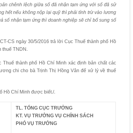
hoản chênh
l
ệch giữa s
ố
đã nhận tạm ứng với số đã sử
ng hết nếu không nộp
l
ại quỹ thì phải t
í
nh trừ vào lương
uá s
ố
nhận tạm
ứ
ng thì doanh nghiệp sẽ chỉ bổ sung s
ố
CT-CS ngày 30/5/2016 trả lời Cục Thuế thành phố Hồ
ch thuế TNDN.
c Thuế thành phố Hồ Chí Minh xác định bản chất các
ơng chi cho bà Trịnh Thị Hồng Vân để xử lý về thuế
ố Hồ Chí Minh được biết./.
TL. T
Ổ
NG CỤC TRƯỞNG
KT. VỤ TRƯỞNG VỤ CHÍNH SÁCH
PHÓ VỤ TR
Ư
ỞNG