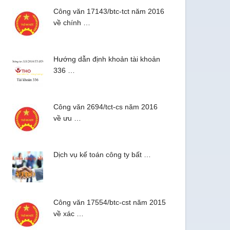
Công văn 17143/btc-tct năm 2016
về chính …
Hướng dẫn định khoản tài khoản
336 …
Công văn 2694/tct-cs năm 2016
về ưu …
Dịch vụ kế toán công ty bất …
Công văn 17554/btc-cst năm 2015
về xác …