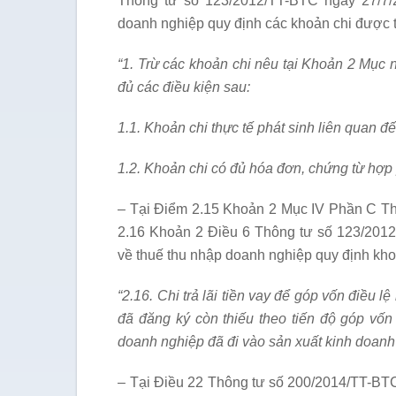
Thông tư số 123/2012/TT-BTC ngày 27/7/
doanh nghiệp quy định các khoản chi được t
“1. Trừ các khoản chi nêu tại Khoản 2 Mục
đủ các điều kiện sau:
1
.
1
. Khoản chi thực tế phát sinh
li
ên quan đế
1.2. Khoản chi c
ó
đủ hóa đơn, chứng từ hợp 
– Tại Điểm 2.15 Khoản 2 Mục IV Phần C T
2.16 Khoản 2 Điều 6 Thông tư số 123/201
về thuế thu nhập doanh nghiệp quy định kh
“2.16. Chi trả lãi tiền vay để góp v
ố
n điều lệ
đã đăng k
ý
còn thi
ế
u theo ti
ế
n độ góp v
ố
n
doanh nghiệp đã đi vào sản xu
ấ
t kinh doanh
– Tại Điều 22 Thông tư số 200/2014/TT-BT