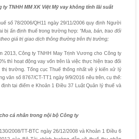
g ty TNHH MM XK Việt Mỹ vay không t
í
nh lãi suất
thuế số 78/2006/QH11 ngày 29/11/2006 quy định Người
i bị ấn định thuế trong trường hợp:
“Mua, b
á
n, trao đ
ổ
i
theo giá trị giao dịch thông thường trên thị trường;
ăm 2013, Công ty TNHH May Trịnh Vương cho Công ty
 thì hoạt động vay vốn trên là việc thực hiện trao đổi
 thị trường. Tổng cục Thuế thống nhất về ý kiến xử lý
ng văn số 8767/CT-TT1 ngày 9/9/2016 nêu trên, cụ thể:
y định tại điểm e Khoản 1 Điều 37 Luật Quản lý thuế và
 cho c
á
nhân trong nội bộ Công ty
 130/2008/TT-BTC ngày 26/12/2008 và Khoản 1 Điều 6