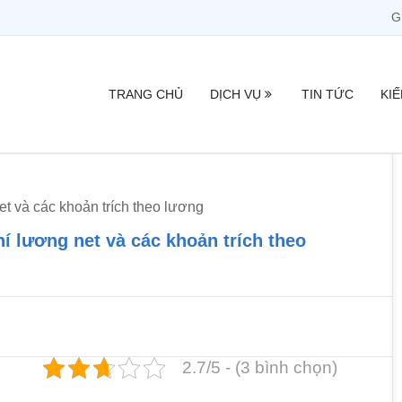
G
TRANG CHỦ
DỊCH VỤ
TIN TỨC
KI
t và các khoản trích theo lương
í lương net và các khoản trích theo
2.7/5 - (3 bình chọn)