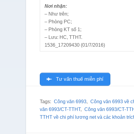
Nơi nhận:
– Như trên;
– Phòng PC;
– Phòng KT số 1;
– Lưu: HC, TTHT.
1536_17209430 (01/7/2016)
Tư vấn thuế miễn phí
Tags:
Công văn 6993
,
Công văn 6993 về ch
văn 6993/CT-TTHT
,
Công văn 6993/CT-TTHT
TTHT về chi phí lương net và các khoản trí