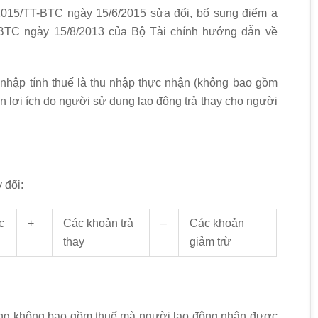
015/TT-BTC ngày 15/6/2015 sửa đổi, bổ sung điểm a
-BTC ngày 15/8/2013 của Bộ Tài chính hướng dẫn về
 nhập tính thuế là thu nhập thực nhận (không bao gồm
n lợi ích do người sử dụng lao động trả thay cho người
 đổi:
c
+
Các khoản trả
–
Các khoản
thay
giảm trừ
công không bao gồm thuế mà người lao động nhận được