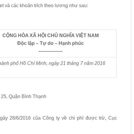
t và các khoản trích theo lương như sau:
CỘNG HÒA XÃ HỘI CHỦ NGHĨA VIỆT NAM
Độc lập – Tự do – Hạnh phúc
—————
hành ph
ố
Hồ Chí Minh, ngày
21
tháng
7
năm 201
6
 25, Quận Bình Thạnh
ày 28/6/2016 của Công ty về chi phí được trừ, Cục