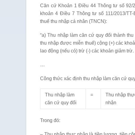
Căn cứ Khoản 1 Điều 44 Thông tư số 92/2
khoản 4 Điều 7 Thông tư số 111/2013/TT
thuế thu nhập cá nhân (TNCN):
“a) Thu nhập làm căn cứ quy đổi thành thu
thu nhập được miễn thuế) cộng (+) các khoả
lao động (nếu có) trừ (-) các khoản giảm trừ.
…
Công thức xác định thu nhập làm căn cứ quy
Thu nhập làm
=
Thu nhập thự
căn cứ quy đổi
nhận
Trong đó:
– Thu nhập thực nhận là tiền lương, tiền 