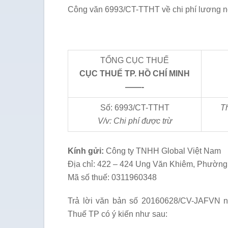
Công văn 6993/CT-TTHT về chi phí lương ne
TỔNG CỤC THUẾ
CỤC THU
Ế
TP
.
HỒ CHÍ MINH
——-
Số: 6993/CT-TTHT
T
V/v: Chi phí được
trừ
Kính gửi:
Công ty TNHH Global Việt Nam
Địa chỉ: 422 – 424 Ung Văn Khiêm, Phường
Mã số thuế: 0311960348
Trả lời văn bản số 20160628/CV-JAFVN ng
Thuế TP có ý kiến như sau: