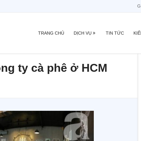
G
TRANG CHỦ
DỊCH VỤ
TIN TỨC
KI
ông ty cà phê ở HCM