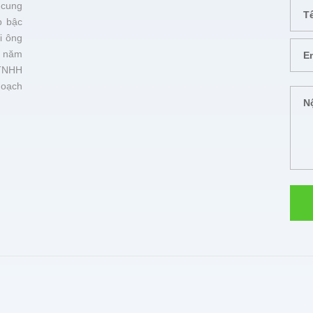
 cung
p bậc
i ông
 năm
TNHH
hoạch