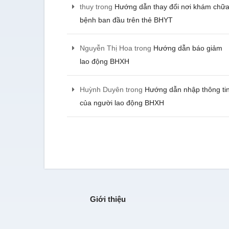
thuy
trong
Hướng dẫn thay đổi nơi khám chữ
nghiệp và hiện đang sử d
toán của kế toán YTHO, tôi 
bệnh ban đầu trên thẻ BHYT
chưa bị một khoản phạt nà
- Lê Minh Tiến - CEO Asia 
Nguyễn Thị Hoa
trong
Hướng dẫn báo giảm
lao động BHXH
Chúng tôi được tư vấn cụ
Huỳnh Duyên
trong
Hướng dẫn nhập thông ti
trước khi đơn vị này xử lý c
hài lòng
của người lao động BHXH
- Hà Thị Ngọc Diệu - C
phần URAMA
Giới thiệu