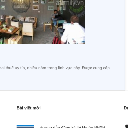
hai thuế uy tín, nhiều năm trong lĩnh vực này. Được cung cấp
Bài viết mới
Đ
hành lập doanh
Đơn vị chúng tôi chuyên nhập hàng về bán,
Hướng dẫn đăng ký tài khoản BHXH