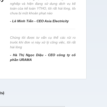
nghiệp và hiện đang sử dụng dịch vụ kế
đơn vị này x
toán của kế toán YTHO, tôi rất hài lòng, tôi
- Trần Thị
chưa bị một khoản phạt nào
- Lê Minh Tiến - CEO Asia Electricity
Chúng tôi 
nghiệp này 
Chúng tôi được tư vấn cụ thể các rủi ro
- Nguyễn T
trước khi đơn vị này xử lý công việc, tôi rất
Nam
hài lòng
- Hà Thị Ngọc Diệu - CEO công ty cổ
phần URAMA
 hệ