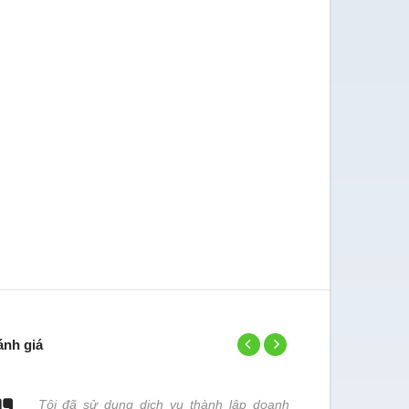
ánh giá
Tôi đã sử dụng dịch vụ thành lập doanh
Đơn vị chún