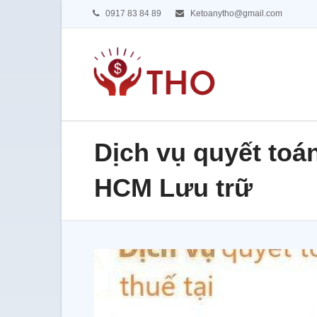
0917 83 84 89
Ketoanytho@gmail.com
Dịch vụ quyết toá
HCM Lưu trữ