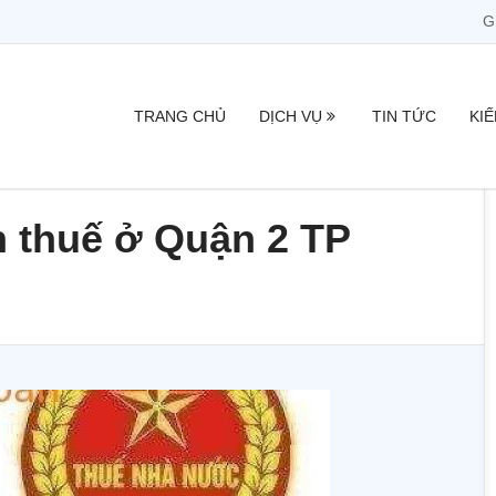
G
TRANG CHỦ
DỊCH VỤ
TIN TỨC
KI
n thuế ở Quận 2 TP