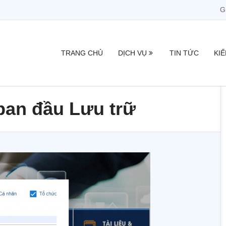
G
TRANG CHỦ
DỊCH VỤ
TIN TỨC
KI
an đầu Lưu trữ