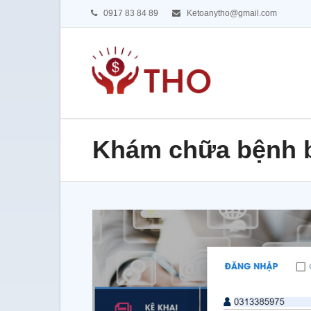
0917 83 84 89
Ketoanytho@gmail.com
Khám chữa bệnh b