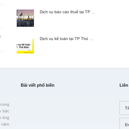
Dịch vụ báo cáo thuế tại TP …
n
Dịch vụ kế toán tại TP Thủ …
Bài viết phổ biến
Liên
 cung
p bậc
i ông
 năm