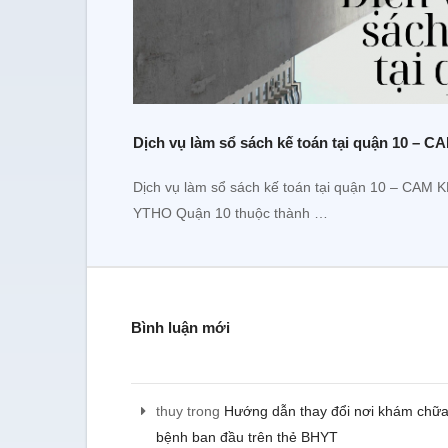
Dịch vụ làm sổ sách kế toán tại quận 10 –
Dịch vụ làm sổ sách kế toán tại quận 10 – CAM
YTHO Quận 10 thuộc thành …
Bình luận mới
Tôi đã sử dụng dịch vụ t
thuy
trong
Hướng dẫn thay đổi nơi khám chữ
nghiệp và hiện đang sử d
toán của kế toán YTHO, tôi 
bệnh ban đầu trên thẻ BHYT