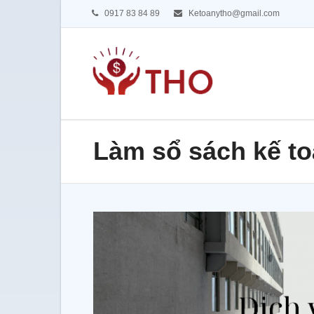
0917 83 84 89
Ketoanytho@gmail.com
Làm sổ sách kế to