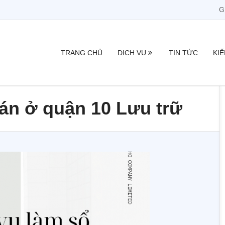
G
TRANG CHỦ
DỊCH VỤ
TIN TỨC
KI
án ở quận 10 Lưu trữ