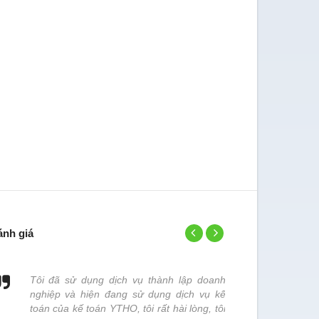
ánh giá
Tôi đã sử dụng dịch vụ thành lập doanh
Đơn vị chún
nghiệp và hiện đang sử dụng dịch vụ kế
đơn vị này x
toán của kế toán YTHO, tôi rất hài lòng, tôi
- Trần Thị