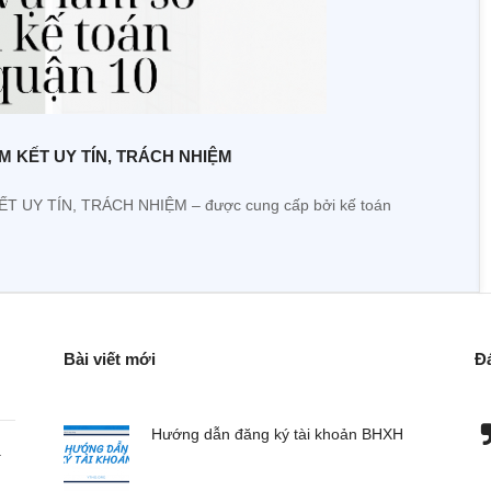
 CAM KẾT UY TÍN, TRÁCH NHIỆM
 KẾT UY TÍN, TRÁCH NHIỆM – được cung cấp bởi kế toán
Bài viết mới
Đ
hành lập doanh
Đơn vị chúng tôi chuyên nhập hàng về bán,
Hướng dẫn đăng ký tài khoản BHXH
a
ụng dịch vụ kế
đơn vị này xử lý khá tốt cho chúng tôi.
rất hài lòng, tôi
- Trần Thị Thùy - CEO Việt Sing