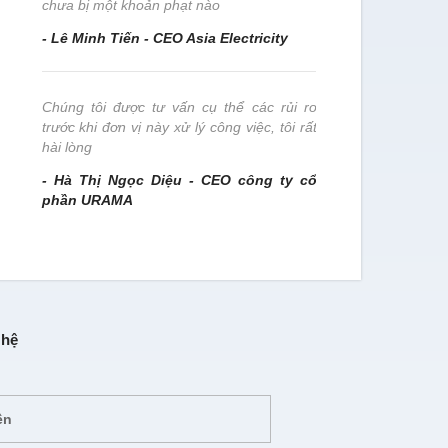
chưa bị một khoản phạt nào
- Lê Minh Tiến - CEO Asia Electricity
Chúng tôi 
nghiệp này 
Chúng tôi được tư vấn cụ thể các rủi ro
- Nguyễn T
trước khi đơn vị này xử lý công việc, tôi rất
Nam
hài lòng
- Hà Thị Ngọc Diệu - CEO công ty cổ
phần URAMA
 hệ