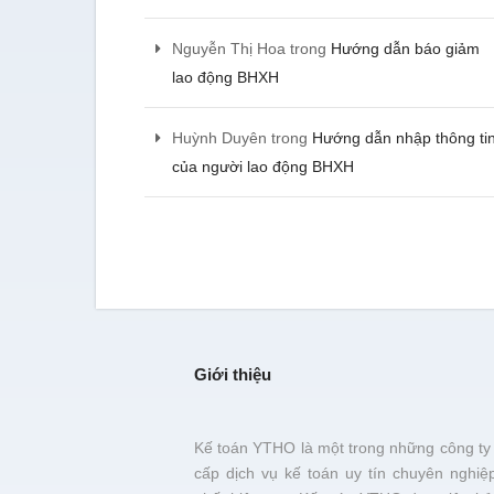
chưa bị một khoản phạt nà
- Lê Minh Tiến - CEO Asia 
Nguyễn Thị Hoa
trong
Hướng dẫn báo giảm
lao động BHXH
Chúng tôi được tư vấn cụ
Huỳnh Duyên
trong
Hướng dẫn nhập thông ti
trước khi đơn vị này xử lý c
hài lòng
của người lao động BHXH
- Hà Thị Ngọc Diệu - C
phần URAMA
Giới thiệu
Kế toán YTHO là một trong những công ty
cấp dịch vụ kế toán uy tín chuyên nghiệ