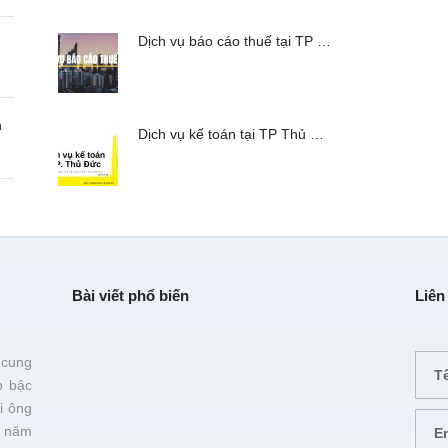
Dịch vụ báo cáo thuế tại TP …
n
Dịch vụ kế toán tại TP Thủ …
Bài viết phổ biến
Liên
 cung
p bậc
i ông
 năm