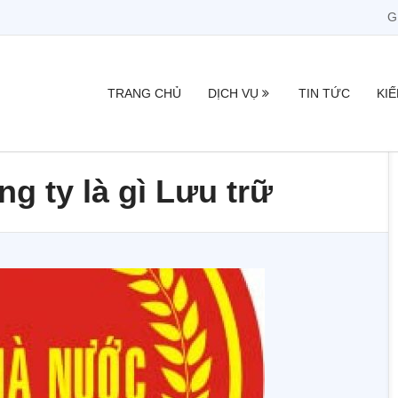
G
TRANG CHỦ
DỊCH VỤ
TIN TỨC
KI
g ty là gì Lưu trữ