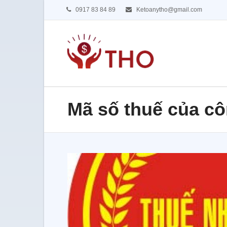
0917 83 84 89
Ketoanytho@gmail.com
Mã số thuế của côn