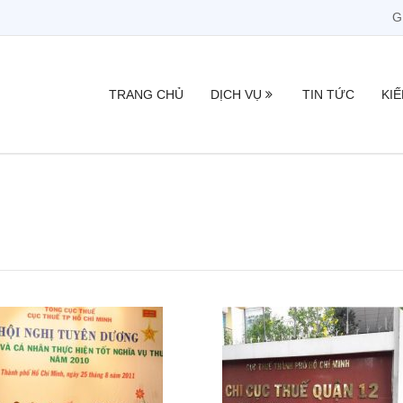
G
TRANG CHỦ
DỊCH VỤ
TIN TỨC
KI