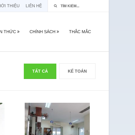
IỚI THIỆU
LIÊN HỆ
ẾN THỨC
CHÍNH SÁCH
THẮC MẮC
TẤT CẢ
KẾ TOÁN