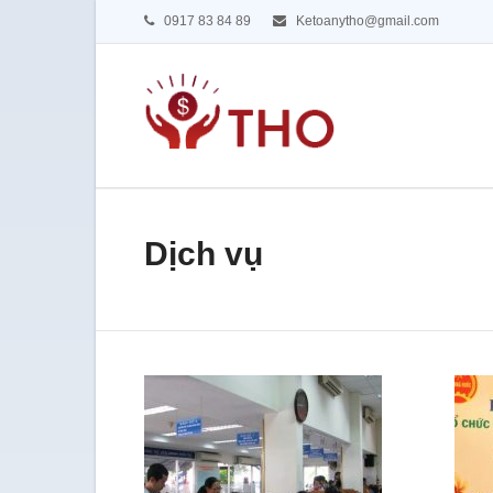
0917 83 84 89
Ketoanytho@gmail.com
Dịch vụ