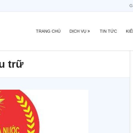
G
TRANG CHỦ
DỊCH VỤ
TIN TỨC
KI
u trữ