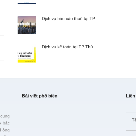
Dịch vụ báo cáo thuế tại TP …
n
Dịch vụ kế toán tại TP Thủ …
Bài viết phổ biến
Liên
 cung
p bậc
i ông