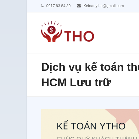
0917 83 84 89
Ketoanytho@gmail.com
Dịch vụ kế toán t
HCM Lưu trữ