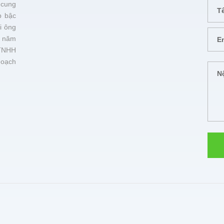
 cung
p bậc
i ông
 năm
TNHH
hoạch