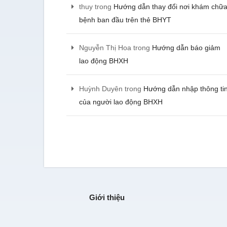
thuy
trong
Hướng dẫn thay đổi nơi khám chữ
nghiệp và hiện đang sử d
toán của kế toán YTHO, tôi 
bệnh ban đầu trên thẻ BHYT
chưa bị một khoản phạt nà
- Lê Minh Tiến - CEO Asia 
Nguyễn Thị Hoa
trong
Hướng dẫn báo giảm
lao động BHXH
Chúng tôi được tư vấn cụ
Huỳnh Duyên
trong
Hướng dẫn nhập thông ti
trước khi đơn vị này xử lý c
hài lòng
của người lao động BHXH
- Hà Thị Ngọc Diệu - C
phần URAMA
Giới thiệu