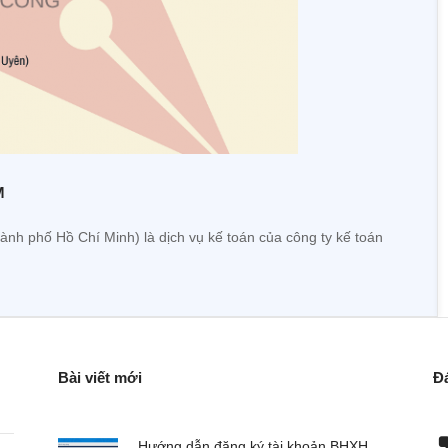
M
nh phố Hồ Chí Minh) là dịch vụ kế toán của công ty kế toán
Bài viết mới
Đ
hành lập doanh
Đơn vị chúng tôi chuyên nhập hàng về bán,
Hướng dẫn đăng ký tài khoản BHXH