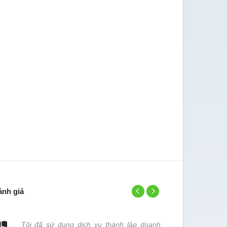
ánh giá
Tôi đã sử dụng dịch vụ thành lập doanh
Đơn vị chún