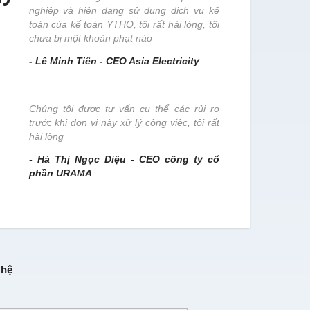
nghiệp và hiện đang sử dụng dịch vụ kế
đơn vị này x
toán của kế toán YTHO, tôi rất hài lòng, tôi
- Trần Thị
chưa bị một khoản phạt nào
- Lê Minh Tiến - CEO Asia Electricity
Chúng tôi 
nghiệp này 
Chúng tôi được tư vấn cụ thể các rủi ro
- Nguyễn T
trước khi đơn vị này xử lý công việc, tôi rất
Nam
hài lòng
- Hà Thị Ngọc Diệu - CEO công ty cổ
phần URAMA
 hệ