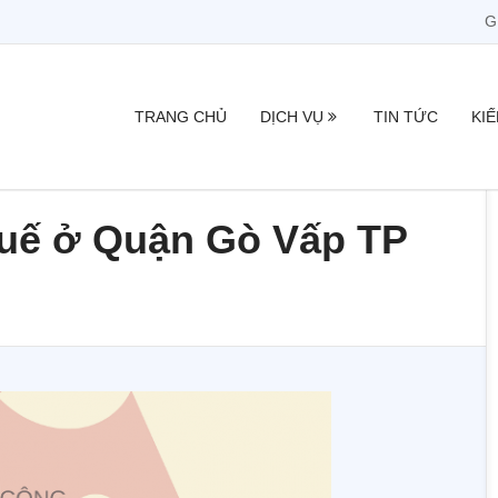
G
TRANG CHỦ
DỊCH VỤ
TIN TỨC
KI
huế ở Quận Gò Vấp TP