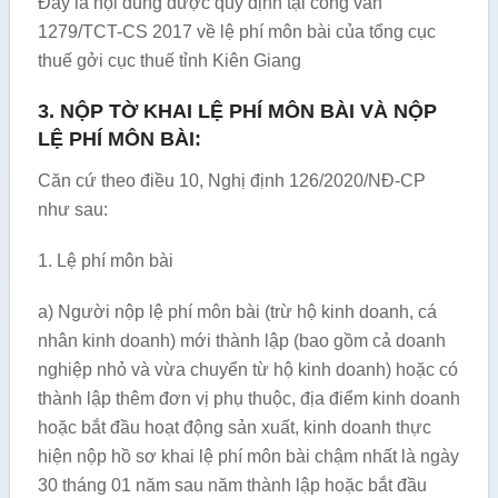
Đây là nội dung được quy định tại công văn
1279/TCT-CS 2017 về lệ phí môn bài của tổng cục
thuế gởi cục thuế tỉnh Kiên Giang
3. NỘP TỜ KHAI LỆ PHÍ MÔN BÀI VÀ NỘP
LỆ PHÍ MÔN BÀI:
Căn cứ theo điều 10, Nghị định 126/2020/NĐ-CP
như sau:
1. Lệ phí môn bài
a) Người nộp lệ phí môn bài (trừ hộ kinh doanh, cá
nhân kinh doanh) mới thành lập (bao gồm cả doanh
nghiệp nhỏ và vừa chuyển từ hộ kinh doanh) hoặc có
thành lập thêm đơn vị phụ thuộc, địa điểm kinh doanh
hoặc bắt đầu hoạt động sản xuất, kinh doanh thực
hiện nộp hồ sơ khai lệ phí môn bài chậm nhất là ngày
30 tháng 01 năm sau năm thành lập hoặc bắt đầu