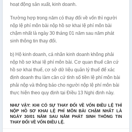
hoạt động sản xuất, kinh doanh.
Trường hợp trong năm có thay đổi về vốn thì người
nộp lệ phí môn bài nộp hồ sơ khai lệ phí môn bài
chậm nhất là ngày 30 tháng 01 năm sau năm phát
sinh thông tin thay đổi.
b) Hộ kinh doanh, cá nhân kinh doanh không phải
nộp hồ sơ khai lệ phí môn bài. Cơ quan thuế căn cứ
hồ sơ khai thuế, cơ sở dữ liệu quản lý thuế để xác
định doanh thu làm căn cứ tính số tiền lệ phí môn bài
phải nộp và thông báo cho người nộp lệ phí môn bài
thực hiện theo quy định tại Điều 13 Nghị định này.
NHƯ VẬY: KHI CÓ SỰ THAY ĐỔI VỀ VỐN ĐIỀU LỆ THÌ
NỘP HỒ SƠ KHAI LỆ PHÍ MÔN BÀI CHẬM NHẤT LÀ
NGÀY 30/01 NĂM SAU NĂM PHÁT SINH THÔNG TIN
THAY ĐỔI VỀ VỐN ĐIỀU LỆ.