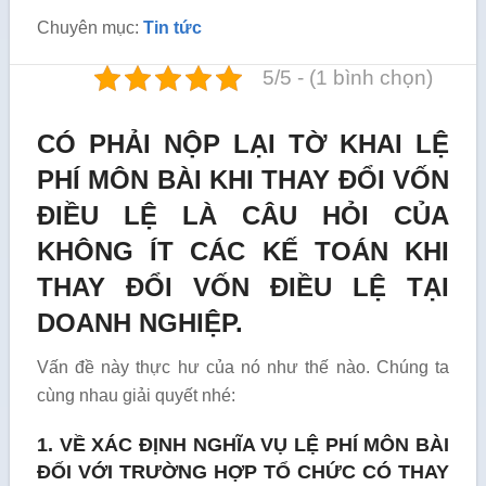
Chuyên mục:
Tin tức
5/5 - (1 bình chọn)
CÓ PHẢI NỘP LẠI TỜ KHAI LỆ
PHÍ MÔN BÀI KHI THAY ĐỔI VỐN
ĐIỀU LỆ LÀ CÂU HỎI CỦA
KHÔNG ÍT CÁC KẾ TOÁN KHI
THAY ĐỔI VỐN ĐIỀU LỆ TẠI
DOANH NGHIỆP.
Vấn đề này thực hư của nó như thế nào. Chúng ta
cùng nhau giải quyết nhé:
1. VỀ XÁC ĐỊNH NGHĨA VỤ LỆ PHÍ MÔN BÀI
ĐỐI VỚI TRƯỜNG HỢP TỔ CHỨC CÓ THAY