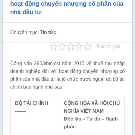
hoạt động chuyển nhượng cổ phần của
nhà đầu tư
Chuyên mục:
Tin tức
Đánh giá
Công văn 2953/btc-cst năm 2015 về thuế thu nhập
doanh nghiệp đối với hoạt động chuyển nhượng cổ
phần của nhà đầu tư là tổ chức nước ngoài do bộ tài
chính ban hành như sau:
BỘ TÀI CHÍNH
CỘNG HÒA XÃ HỘI CHỦ
——-
NGHĨA VIỆT NAM
Độc lập – Tự do – Hạnh
phúc
—————