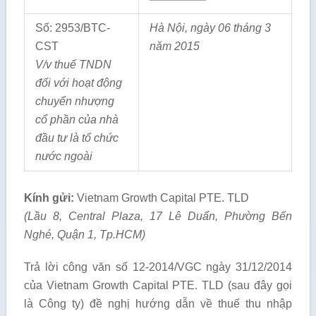
Số: 2953/BTC-
Hà Nội, ngày
06
tháng
3
CST
năm 201
5
V/v thuế TNDN
đối với hoạt động
chuyển nhượng
c
ổ
ph
ầ
n của nhà
đầu tư
l
à tổ chức
nước
ngoài
Kính gửi:
Vietnam Growth Capital PTE. TLD
(Lầu 8, Centra
l Plaza, 17 Lê D
u
ẩn, Phường B
ế
n
Ngh
é
, Quận 1, Tp.HCM)
Trả lời công văn số 12-2014/VGC ngày 31/12/2014
của Vietnam Growth Capital PTE. TLD (sau đây gọi
là Công ty) đề nghị hướng dẫn về thuế thu nhập