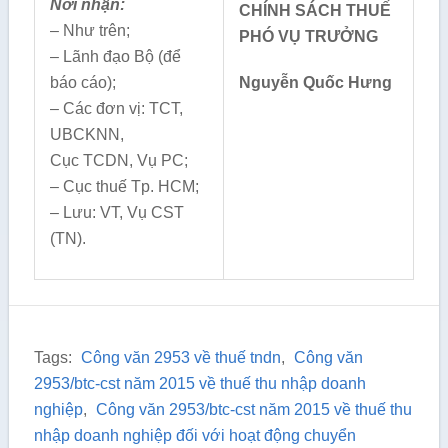
Nơi nhận:
CHÍNH SÁCH THUẾ
– Như trên;
PHÓ VỤ TRƯỞNG
– Lãnh đạo Bộ (để
báo cáo);
Nguyễn Quốc Hưng
– Các đơn vị: TCT,
UBCKNN,
Cục TCDN, Vụ PC;
– Cục thuế Tp. HCM;
– Lưu: VT, Vụ CST
(TN).
Tags:
Công văn 2953 về thuế tndn
,
Công văn
2953/btc-cst năm 2015 về thuế thu nhập doanh
nghiệp
,
Công văn 2953/btc-cst năm 2015 về thuế thu
nhập doanh nghiệp đối với hoạt động chuyển