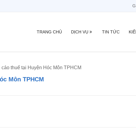
G
TRANG CHỦ
DỊCH VỤ
TIN TỨC
KI
o cáo thuế tại Huyện Hóc Môn TPHCM
 Hóc Môn TPHCM