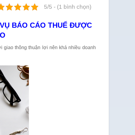
5/5 - (1 bình chọn)
H VỤ BÁO CÁO THUẾ ĐƯỢC
HO
i giao thông thuận lợi nên khá nhiều doanh