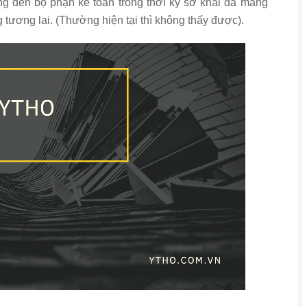
ng đến bộ phận kế toán trong thời kỳ sơ khai đã mang
g tương lai. (Thường hiện tại thì không thấy được).