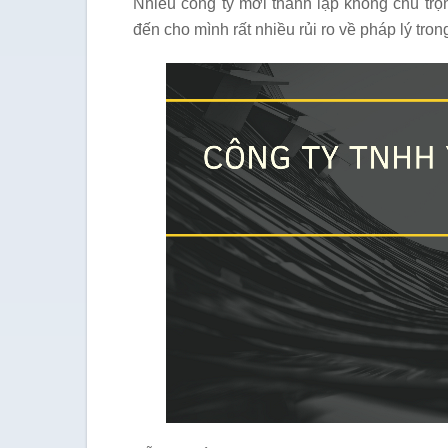
Nhiều công ty mới thành lập không chú trọ
đến cho mình rất nhiều rủi ro về pháp lý tron