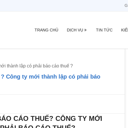
G
TRANG CHỦ
DỊCH VỤ
TIN TỨC
KI
mới thành lập có phải báo cáo thuế ?
 ? Công ty mới thành lập có phải báo
 BÁO CÁO THUẾ? CÔNG TY MỚI
 PHẢI BÁO CÁO THUẾ?