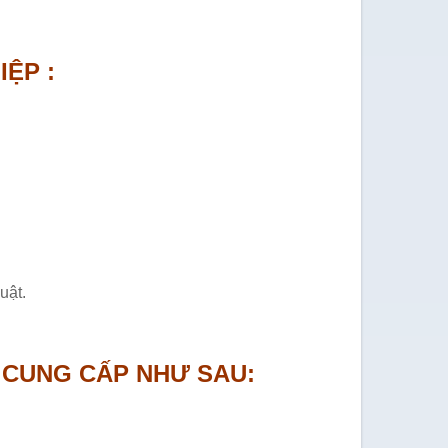
ỆP :
uật.
O CUNG CẤP NHƯ SAU: