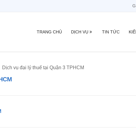
G
TRANG CHỦ
DỊCH VỤ
TIN TỨC
KI
Dịch vụ đại lý thuế tại Quận 3 TPHCM
TPHCM
M