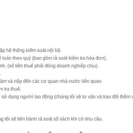
lập hệ thống kiểm soát nội bộ.
ế toán theo quý (bao gồm rà soát kiểm tra hóa đơn).
nh. (số tiền thuế phải đóng doanh nghiệp chịu).
.
 năm và nộp đến các cơ quan nhà nước liên quan.
m tra thuế.
sử dụng người lao động (chúng tôi sẽ tư vấn và trao đổi thêm 
 tôi sẽ tiến hành rà soát sổ sách khi có nhu cầu.