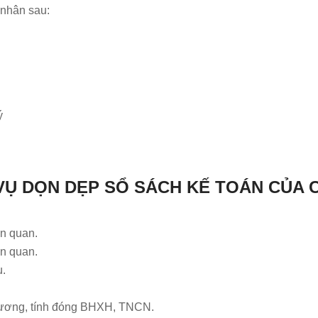
 nhân sau:
ý
VỤ DỌN DẸP SỔ SÁCH KẾ TOÁN CỦA 
ên quan.
ên quan.
ụ.
 lương, tính đóng BHXH, TNCN.