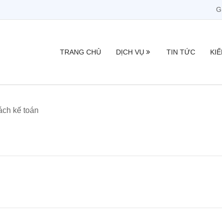
G
TRANG CHỦ
DỊCH VỤ
TIN TỨC
KI
ách kế toán