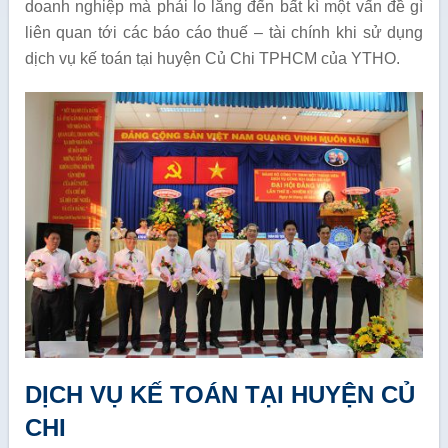
doanh nghiệp mà phải lo lắng đến bất kì một vấn đề gì
liên quan tới các báo cáo thuế – tài chính khi sử dụng
dịch vụ kế toán tại huyện Củ Chi TPHCM của YTHO.
DỊCH VỤ KẾ TOÁN TẠI HUYỆN CỦ
CHI