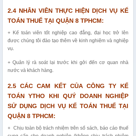
2.4 NHÂN VIÊN THỰC HIỆN DỊCH VỤ KẾ
TOÁN THUẾ TẠI QUẬN 8 TPHCM:
+ Kế toán viên tốt nghiệp cao đẳng, đại học trở lên
được chúng tôi đào tạo thêm về kinh nghiệm và nghiệp
vụ.
+ Quản lý rà soát lại trước khi gởi đến cơ quan nhà
nước và khách hàng.
2.5 CÁC CAM KẾT CỦA CÔNG TY KẾ
TOÁN YTHO KHI QUÝ DOANH NGHIỆP
SỬ DỤNG DỊCH VỤ KẾ TOÁN THUẾ TẠI
QUẬN 8 TPHCM:
+ Chịu toàn bộ trách nhiệm trên sổ sách, báo cáo thuế
cung cấp cho doanh nghiệp (không chịu trách nhiệm