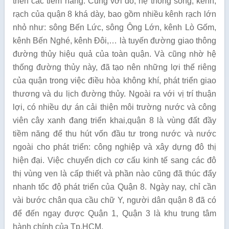
triển các tiềm năng. Cùng với đó, hệ thống sông, kênh,
rạch của quận 8 khá dày, bao gồm nhiều kênh rạch lớn
nhỏ như: sông Bến Lức, sông Ông Lớn, kênh Lò Gốm,
kênh Bến Nghé, kênh Đôi,… là tuyến đường giao thông
đường thủy hiệu quả của toàn quận. Và cũng nhờ hệ
thống đường thủy này, đã tạo nên những lợi thế riêng
của quận trong việc điều hòa không khí, phát triển giao
thương và du lịch đường thủy. Ngoài ra với vị trí thuận
lợi, có nhiều dự án cải thiện môi trường nước và công
viên cây xanh đang triển khai,quận 8 là vùng đất đầy
tiềm năng để thu hút vốn đầu tư trong nước và nước
ngoài cho phát triển: công nghiệp và xây dựng đô thị
hiện đại. Việc chuyển dịch cơ cấu kinh tế sang các đô
thị vùng ven là cấp thiết và phần nào cũng đã thúc đẩy
nhanh tốc độ phát triển của Quận 8. Ngày nay, chỉ cần
vài bước chân qua cầu chữ Y, người dân quận 8 đã có
để đến ngay được Quận 1, Quận 3 là khu trung tâm
hành chính của Tp.HCM.