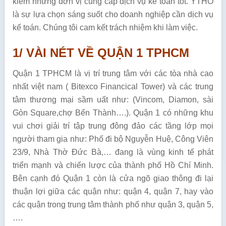
kiếm những đơn vị cung cấp dịch vụ kế toán tốt. YTHO
là sự lựa chọn sáng suốt cho doanh nghiệp cần dịch vụ
kế toán. Chúng tôi cam kết trách nhiệm khi làm việc.
1/ VÀI NÉT VỀ QUẬN 1 TPHCM
Quận 1 TPHCM là vị trí trung tâm với các tòa nhà cao
nhất việt nam ( Bitexco Financical Tower) và các trung
tâm thương mại sầm uất như: (Vincom, Diamon, sài
Gòn Square,chợ Bến Thành….). Quận 1 có những khu
vui chơi giải trí tập trung đông đảo các tầng lớp mọi
người tham gia như: Phố đi bộ Nguyễn Huệ, Công Viên
23/9, Nhà Thờ Đức Bà,… đang là vùng kinh tế phát
triển mạnh và chiến lược của thành phố Hồ Chí Minh.
Bên cạnh đó Quận 1 còn là cửa ngõ giao thông đi lại
thuận lợi giữa các quận như: quận 4, quận 7, hay vào
các quận trong trung tâm thành phố như quận 3, quận 5,
….