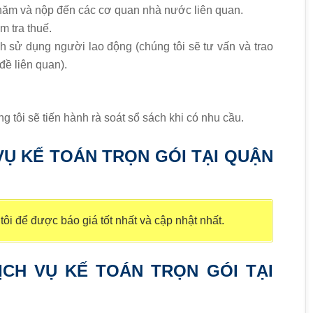
 năm và nộp đến các cơ quan nhà nước liên quan.
ểm tra thuế.
 sử dụng người lao động (chúng tôi sẽ tư vấn và trao
đề liên quan).
 tôi sẽ tiến hành rà soát sổ sách khi có nhu cầu.
 VỤ KẾ TOÁN TRỌN GÓI TẠI QUẬN
ôi để được báo giá tốt nhất và cập nhật nhất.
ỊCH VỤ KẾ TOÁN TRỌN GÓI TẠI