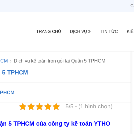
G
TRANG CHỦ
DỊCH VỤ
TIN TỨC
KI
PHCM
Dịch vụ kế toán trọn gói tại Quận 5 TPHCM
ận 5 TPHCM
i TPHCM
5/5 - (1 bình chọn)
Quận 5 TPHCM của công ty kế toán YTHO