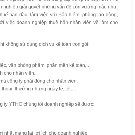
anh nghiệp giải quyết những vấn đề còn vướng mắc như:
huế ban đầu, làm việc với Bảo hiểm, phòng lao động,
với việc doanh nghiệp thuê hẳn nhân viên về làm cho
i không sử dụng dịch vụ kế toán trọn gói:
việc, văn phòng phẩm, phần mền kế toán,…
nh cho nhân viên,..
à công ty phải đóng cho nhân viên.
 thoại, thưởng những ngày lễ, tết,…
ông ty YTHO chúng tôi doanh nghiệp sẽ được:
i nhất mang lại lợi ích cho doanh nghiệp.