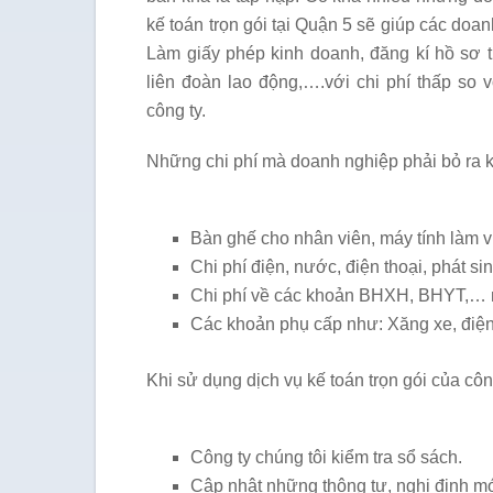
kế toán trọn gói tại Quận 5 sẽ giúp các do
Làm giấy phép kinh doanh, đăng kí hồ sơ t
liên đoàn lao động,….với chi phí thấp so 
công ty.
Những chi phí mà doanh nghiệp phải bỏ ra kh
Bàn ghế cho nhân viên, máy tính làm 
Chi phí điện, nước, điện thoại, phát si
Chi phí về các khoản BHXH, BHYT,… m
Các khoản phụ cấp như: Xăng xe, điện
Khi sử dụng dịch vụ kế toán trọn gói của c
Công ty chúng tôi kiểm tra sổ sách.
Cập nhật những thông tư, nghị định mớ