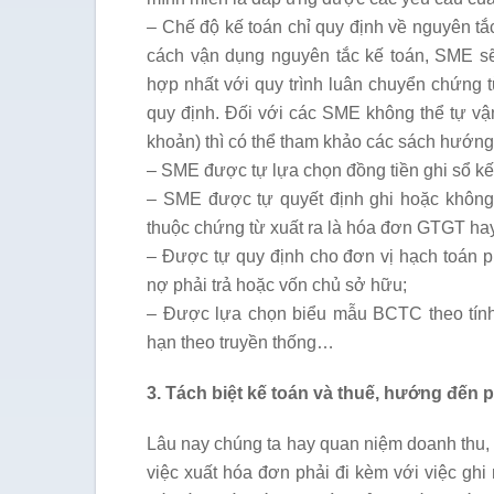
– Chế độ kế toán chỉ quy định về nguyên tắc
cách vận dụng nguyên tắc kế toán, SME sẽ
hợp nhất với quy trình luân chuyển chứng 
quy định. Đối với các SME không thể tự vận
khoản) thì có thể tham khảo các sách hướng
– SME được tự lựa chọn đồng tiền ghi sổ kế
– SME được tự quyết định ghi hoặc không 
thuộc chứng từ xuất ra là hóa đơn GTGT hay
– Được tự quy định cho đơn vị hạch toán p
nợ phải trả hoặc vốn chủ sở hữu;
– Được lựa chọn biểu mẫu BCTC theo tính
hạn theo truyền thống…
3. Tách biệt kế toán và thuế, hướng đến 
Lâu nay chúng ta hay quan niệm doanh thu, c
việc xuất hóa đơn phải đi kèm với việc ghi