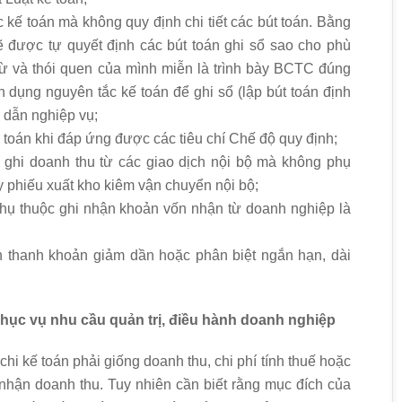
 kế toán mà không quy định chi tiết các bút toán. Bằng
 được tự quyết định các bút toán ghi sổ sao cho phù
từ và thói quen của mình miễn là trình bày BCTC đúng
 dụng nguyên tắc kế toán để ghi sổ (lập bút toán định
 dẫn nghiệp vụ;
 toán khi đáp ứng được các tiêu chí Chế độ quy định;
ghi doanh thu từ các giao dịch nội bộ mà không phụ
 phiếu xuất kho kiêm vận chuyển nội bộ;
hụ thuộc ghi nhận khoản vốn nhận từ doanh nghiệp là
 thanh khoản giảm dần hoặc phân biệt ngắn hạn, dài
phục vụ nhu cầu quản trị, điều hành doanh nghiệp
hi kế toán phải giống doanh thu, chi phí tính thuế hoặc
 nhận doanh thu. Tuy nhiên cần biết rằng mục đích của