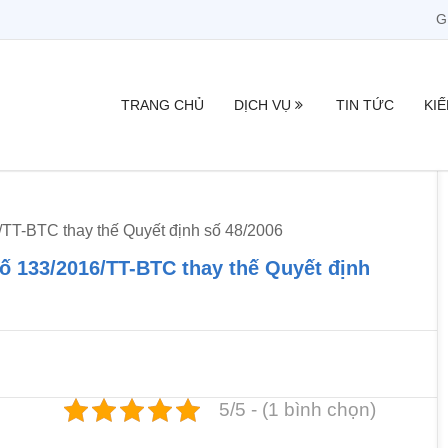
G
TRANG CHỦ
DỊCH VỤ
TIN TỨC
KI
TT-BTC thay thế Quyết định số 48/2006
ố 133/2016/TT-BTC thay thế Quyết định
5/5 - (1 bình chọn)