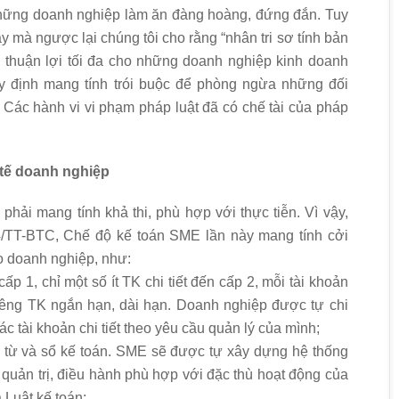
hững doanh nghiệp làm ăn đàng hoàng, đứng đắn. Tuy
y mà ngược lại chúng tôi cho rằng “nhân tri sơ tính bản
ện thuận lợi tối đa cho những doanh nghiệp kinh doanh
y định mang tính trói buộc để phòng ngừa những đối
. Các hành vi vi phạm pháp luật đã có chế tài của pháp
c tế doanh nghiệp
hải mang tính khả thi, phù hợp với thực tiễn. Vì vậy,
4/TT-BTC, Chế độ kế toán SME lần này mang tính cởi
ho doanh nghiệp, như:
p 1, chỉ một số ít TK chi tiết đến cấp 2, mỗi tài khoản
iêng TK ngắn hạn, dài hạn. Doanh nghiệp được tự chi
ác tài khoản chi tiết theo yêu cầu quản lý của mình;
 từ và sổ kế toán. SME sẽ được tự xây dựng hệ thống
quản trị, điều hành phù hợp với đặc thù hoạt động của
Luật kế toán;