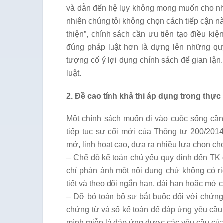
và dẫn đến hệ lụy không mong muốn cho n
nhiên chúng tôi không chọn cách tiếp cận nà
thiện”, chính sách cần ưu tiên tạo điều ki
đúng pháp luật hơn là dựng lên những qu
tượng cố ý lợi dụng chính sách để gian lận
luật.
2. Đề cao tính khả thi áp dụng trong thự
Một chính sách muốn đi vào cuộc sống cần p
tiếp tục sự đổi mới của Thông tư 200/201
mở, linh hoạt cao, đưa ra nhiều lựa chọn c
– Chế độ kế toán chủ yếu quy định đến TK cấ
chỉ phản ánh một nội dung chứ không có r
tiết và theo dõi ngắn hạn, dài hạn hoặc mở c
– Dỡ bỏ toàn bộ sự bắt buộc đối với chứng
chứng từ và sổ kế toán để đáp ứng yêu cầu 
mình miễn là đáp ứng được các yêu cầu của 