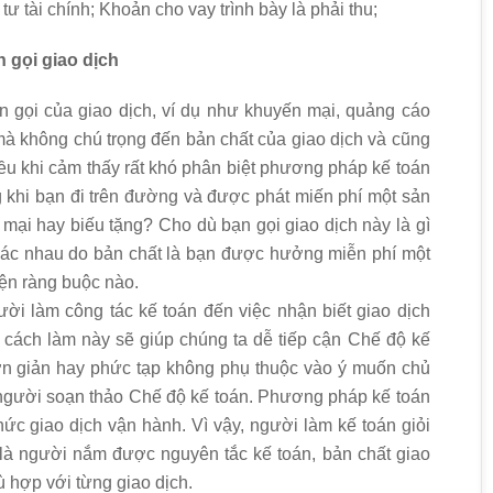
 tư tài chính; Khoản cho vay trình bày là phải thu;
n gọi giao dịch
n gọi của giao dịch, ví dụ như khuyến mại, quảng cáo
à không chú trọng đến bản chất của giao dịch và cũng
iều khi cảm thấy rất khó phân biệt phương pháp kế toán
g khi bạn đi trên đường và được phát miến phí một sản
mại hay biếu tặng? Cho dù bạn gọi giao dịch này là gì
hác nhau do bản chất là bạn được hưởng miễn phí một
ện ràng buộc nào.
i làm công tác kế toán đến việc nhận biết giao dịch
cách làm này sẽ giúp chúng ta dễ tiếp cận Chế độ kế
n giản hay phức tạp không phụ thuộc vào ý muốn chủ
g người soạn thảo Chế độ kế toán. Phương pháp kế toán
hức giao dịch vận hành. Vì vậy, người làm kế toán giỏi
là người nắm được nguyên tắc kế toán, bản chất giao
ù hợp với từng giao dịch.