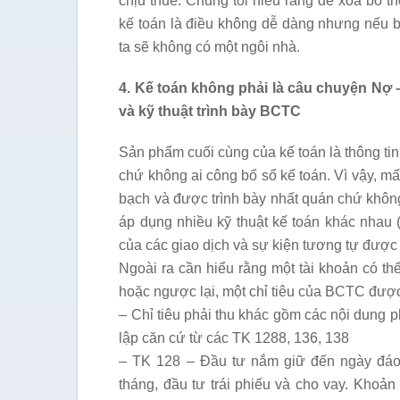
chịu thuế. Chúng tôi hiểu rằng để xóa bỏ 
kế toán là điều không dễ dàng nhưng nếu b
ta sẽ không có một ngôi nhà.
4. Kế toán không phải là câu chuyện Nợ – 
và kỹ thuật trình bày BCTC
Sản phẩm cuối cùng của kế toán là thông t
chứ không ai công bố sổ kế toán. Vì vậy, mấ
bạch và được trình bày nhất quán chứ không
áp dụng nhiều kỹ thuật kế toán khác nhau 
của các giao dịch và sự kiện tương tự được
Ngoài ra cần hiểu rằng một tài khoản có thể
hoặc ngược lại, một chỉ tiêu của BCTC được 
– Chỉ tiêu phải thu khác gồm các nội dung ph
lập căn cứ từ các TK 1288, 136, 138
– TK 128 – Đầu tư nắm giữ đến ngày đáo
tháng, đầu tư trái phiếu và cho vay. Khoả