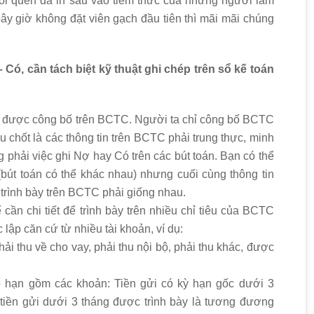
thói quen đã in sâu vào tiềm thức của những người làm
ây giờ không đặt viên gạch đầu tiên thì mãi mãi chúng
Có, cần tách biệt kỹ thuật ghi chép trên sổ kế toán
in được công bố trên BCTC. Người ta chỉ công bố BCTC
u chốt là các thông tin trên BCTC phải trung thực, minh
 phải việc ghi Nợ hay Có trên các bút toán. Bạn có thể
(bút toán có thể khác nhau) nhưng cuối cùng thông tin
 trình bày trên BCTC phải giống nhau.
 cần chi tiết để trình bày trên nhiều chỉ tiêu của BCTC
lập căn cứ từ nhiều tài khoản, ví dụ:
ải thu về cho vay, phải thu nội bộ, phải thu khác, được
 hạn gồm các khoản: Tiền gửi có kỳ hạn gốc dưới 3
n tiền gửi dưới 3 tháng được trình bày là tương đương