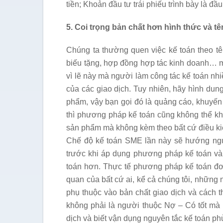
tiền; Khoản đầu tư trái phiếu trình bày là đầu
5. Coi trọng bản chất hơn hình thức và tê
Chúng ta thường quen việc kế toán theo tê
biếu tặng, hợp đồng hợp tác kinh doanh… m
vì lẽ này mà người làm công tác kế toán nh
của các giao dịch. Tuy nhiên, hãy hình dun
phẩm, vậy bạn gọi đó là quảng cáo, khuyến 
thì phương pháp kế toán cũng không thể k
sản phẩm mà không kèm theo bất cứ điều ki
Chế độ kế toán SME lần này sẽ hướng ngườ
trước khi áp dụng phương pháp kế toán và 
toán hơn. Thực tế phương pháp kế toán đơ
quan của bất cứ ai, kể cả chúng tôi, nhữn
phụ thuộc vào bản chất giao dịch và cách t
không phải là người thuộc Nợ – Có tốt mà 
dịch và biết vận dụng nguyên tắc kế toán ph