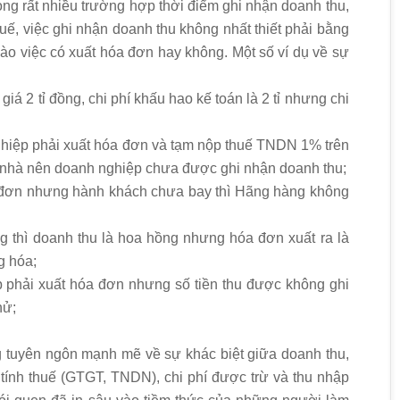
ong rất nhiều trường hợp thời điểm ghi nhận doanh thu,
huế, việc ghi nhận doanh thu không nhất thiết phải bằng
ào việc có xuất hóa đơn hay không. Một số ví dụ về sự
iá 2 tỉ đồng, chi phí khấu hao kế toán là 2 tỉ nhưng chi
nghiệp phải xuất hóa đơn và tạm nộp thuế TNDN 1% trên
 nhà nên doanh nghiệp chưa được ghi nhận doanh thu;
 đơn nhưng hành khách chưa bay thì Hãng hàng không
 thì doanh thu là hoa hồng nhưng hóa đơn xuất ra là
g hóa;
 phải xuất hóa đơn nhưng số tiền thu được không ghi
hử;
 tuyên ngôn mạnh mẽ về sự khác biệt giữa doanh thu,
u tính thuế (GTGT, TNDN), chi phí được trừ và thu nhập