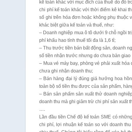
kế toán khác với mục đích của thuế do đó tr
chi phí kế toán khác với thời điểm kê khai t
số ghi trên hóa đơn hoặc không phụ thuộc v
khác biệt giữa kế toán và thuế, như:
– Doanh nghiệp mua ô tô dưới 9 chỗ ngồi trị g
phí khấu hao tính thuế tối đa là 1,6 tỉ;
– Thu trước tiền bán bất động sản, doanh 
số tiền nhận trước nhưng do chưa bàn giao
– Mua vé máy bay, phòng vé phải xuất hóa
chưa ghi nhận doanh thu;
– Bán hàng đại lý đúng giá hưởng hoa hồng
toàn bộ số tiền thu được của sản phẩm, hàn
– Bán sản phẩm sản xuất thử doanh nghiệp
doanh thu mà ghi giảm trừ chi phí sản xuất t
….
Lần đầu tiền Chế độ kế toán SME có những
chi phí, lợi nhuận kế toán so với doanh th