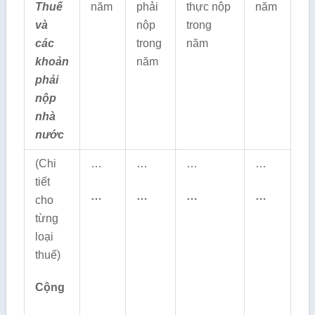
Thuế
năm
phải
thực nộp
năm
và
nộp
trong
các
trong
năm
khoản
năm
phải
nộp
nhà
nước
(Chi
…
…
…
…
tiết
…
…
…
…
cho
từng
loại
thuế)
Cộng