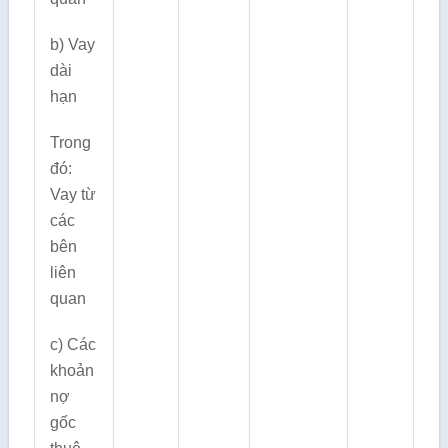
b) Vay
dài
hạn
Trong
đó:
Vay từ
các
bên
liên
quan
c) Các
khoản
nợ
gốc