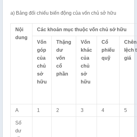
a) Bảng đối chiếu biến động của vốn chủ sở hữu
Nội
Các khoản mục thuộc vốn chủ sở hữu
dung
Vốn
Thặng
Vốn
Cổ
Chên
góp
dư
khác
phiếu
lệch 
của
vốn
của
quỹ
giá
chủ
cổ
chủ
sở
phần
sở
hữu
hữu
A
1
2
3
4
5
Số
dư