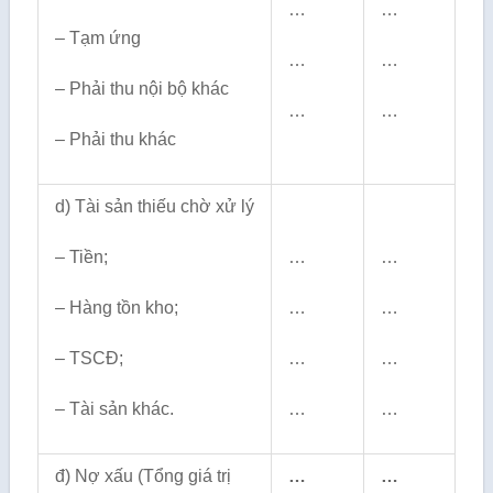
…
…
– Tạm ứng
…
…
– Phải thu nội bộ khác
…
…
– Phải thu khác
d) Tài sản thiếu chờ xử lý
– Tiền;
…
…
– Hàng tồn kho;
…
…
– TSCĐ;
…
…
– Tài sản khác.
…
…
đ) Nợ xấu (Tổng giá trị
…
…