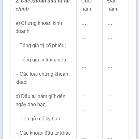
2. Các khoản đầu tư tài
Cuối
Đầu
chính
năm
năm
a) Chứng khoán kinh
…
…
doanh
…
…
– Tổng giá trị cổ phiếu;
…
…
– Tổng giá trị trái phiếu;
…
…
– Các loại chứng khoán
khác;
…
…
b) Đầu tư nắm giữ đến
ngày đáo hạn
…
…
– Tiền gửi có kỳ hạn
– Các khoản đầu tư khác
…
…