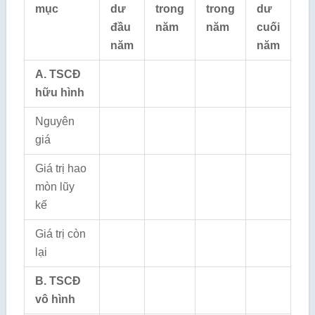
mục
dư
trong
trong
dư
đầu
năm
năm
cuối
năm
năm
A. TSCĐ
hữu hình
Nguyên
giá
Giá trị hao
mòn lũy
kế
Giá trị còn
lại
B. TSCĐ
vô hình