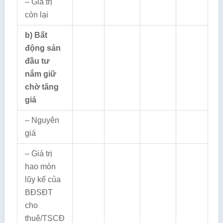
– Giá trị
còn lại
b) Bất
động sản
đầu tư
nắm giữ
chờ tăng
giá
– Nguyên
giá
– Giá trị
hao mòn
lũy kế của
BĐSĐT
cho
thuê/TSCĐ