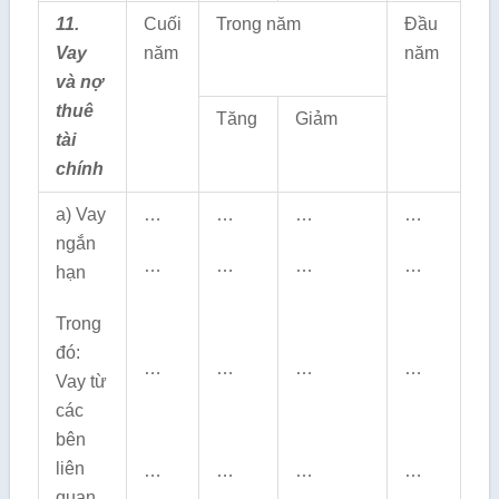
11.
Cuối
Trong năm
Đầu
Vay
năm
năm
và nợ
thuê
Tăng
Giảm
tài
chính
a) Vay
…
…
…
…
ngắn
…
…
…
…
hạn
Trong
đó:
…
…
…
…
Vay từ
các
bên
liên
…
…
…
…
quan