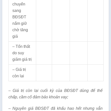
chuyển
sang
BĐSĐT
nắm giữ
chờ tăng
giá
– Tổn thất
do suy
giảm giá trị
– Giá trị
còn lại
– Giá trị còn lại cuối kỳ của BĐSĐT dùng để thế
chấp, cầm cố đảm bảo khoản vay;
– Nguyên giá BĐSĐT đã khấu hao hết nhưng vẫn