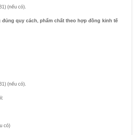
1) (nếu có).
g đúng quy cách, phẩm chất theo hợp đồng kinh tế
1) (nếu có).
i:
u có)