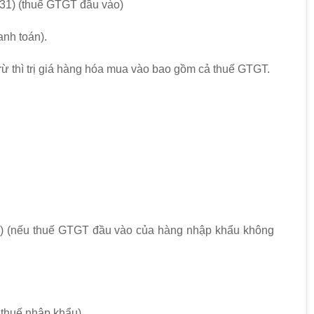
31) (thuế GTGT đầu vào)
anh toán).
 thì trị giá hàng hóa mua vào bao gồm cả thuế GTGT.
) (nếu thuế GTGT đầu vào của hàng nhập khẩu không
 thuế nhập khẩu)