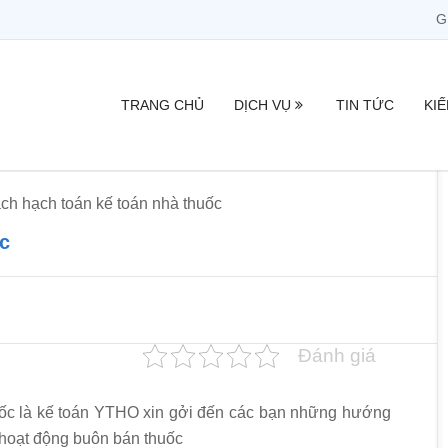
G
TRANG CHỦ
DỊCH VỤ
TIN TỨC
KI
ch hạch toán kế toán nhà thuốc
ốc
Đánh giá
ốc là kế toán YTHO xin gởi đến các bạn những hướng
 hoạt động buôn bán thuốc