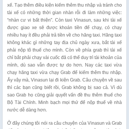
xế. Tạo thêm điều kiện kiếm thêm thu nhập và tránh cho
tài xế có những thời gian nhàn rỗi đi làm những việc:
“nhàn cư vi bất thiện”. Còn taxi Vinasun, sau khi tài xế
được giao xe sẽ được khoán tiền để chạy, có chạy
nhiều hay ít đều phải trả tiền về cho hãng taxi. Hãng taxi
không khác gì những tay địa chủ ngày xưa, bắt tài xế
phải nộp tô thuế cho mình. Còn về phía grab thì tài xế
chỉ bắt phải chạy vài cuốc đã có thể duy trì tài khoản của
mình, dù sao vẫn được tự do hơn. Nay các taxi vừa
chạy hãng taxi vừa chạy Grab để kiếm thêm thu nhập.
Ấy vậy mà, Vinasun lại đi kiện Grab. Câu chuyện về sau
thì các bạn cũng biết rồi, Grab không bị sao cả. Vì dù
sao Grab họ cũng giải quyết vấn đề thu thêm thuế cho
Bộ Tài Chính. Minh bạch mọi thứ để nộp thuế về nhà
nước dễ dàng hơn.
Ở đây chúng tôi nói ra câu chuyện của Vinasun và Grab