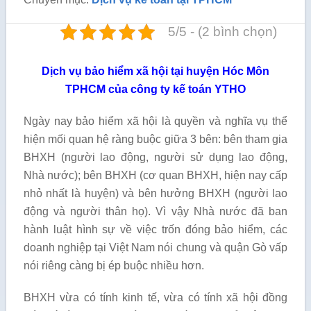
5/5 - (2 bình chọn)
Dịch vụ bảo hiểm xã hội tại huyện Hóc Môn
TPHCM của công ty kế toán YTHO
Ngày nay bảo hiểm xã hội là quyền và nghĩa vụ thể
hiện mối quan hệ ràng buộc giữa 3 bên: bên tham gia
BHXH (người lao động, người sử dụng lao động,
Nhà nước); bên BHXH (cơ quan BHXH, hiện nay cấp
nhỏ nhất là huyện) và bên hưởng BHXH (người lao
động và người thân họ). Vì vậy Nhà nước đã ban
hành luật hình sự về việc trốn đóng bảo hiểm, các
doanh nghiệp tại Việt Nam nói chung và quận Gò vấp
nói riêng càng bị ép buộc nhiều hơn.
BHXH vừa có tính kinh tế, vừa có tính xã hội đồng