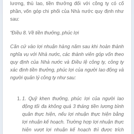
lương, thù lao, tiền thưởng đối với công ty có cổ
phần, vốn góp chi phối của Nhà nước quy định như
sau:
“Điều 8. V
ề tiền thưởng, phúc lợi
Căn cứ vào l
ợi nhuận hà
ng năm sau khi hoàn thành
nghĩa vụ với Nhà nước, các thành viên góp vố
n theo
quy định của Nhà nước và Điều lệ công ty, cô
ng ty
xác định tiền thưởng, phúc lợi của người l
ao động và
người quản lý
công ty như
sau:
1
. Quỹ
khen thưởng, phúc l
ợi
của người l
ao
động tối đa không quá 3 tháng tiền lương bình
quân thực hiện, nếu l
ợi nhuận thực hiện bằng
lợi nhuận kế hoạch. Trường hợp l
ợi nhuận thực
hiện vượt l
ợi
nhuận kế hoạch thì được trích