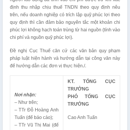
định thu nhập chịu thuế TNDN theo quy định nêu
trên, nếu doanh nghiệp có trích lập quỹ phúc lợi theo
quy định thì cần đảm bảo nguyên tắc một khoản chi
phúc lợi không hạch toán trùng từ hai nguồn (tính vào
chi phí và nguồn quỹ phúc lợi).
Đề nghị Cục Thuế căn cứ các văn bản quy phạm
pháp luật hiện hành và hướng dẫn tại công văn này
để hướng dẫn các đơn vị thực hiện./.
KT. TỔNG CỤC
TRƯỞNG
Nơi nhận:
PHÓ TỔNG CỤC
– Như trên;
TRƯỞNG
– TTr Đỗ Hoàng Anh
Tuấn (để báo cáo);
Cao Anh Tuấn
– TTr Vũ Thị Mai (để