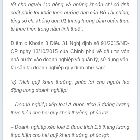
tế
t cho người lao động và nhữn
g khoản chi có tính
chấ
t phúc lợi khác theo hướng dẫ
n của Bộ Tài chính;
tổ
ng số
chi không quá 01 tháng l
ương bình quân thực
tế thực hiện trong năm tí
nh thuế”.
Điểm c Khoản 3 Điều 31 Nghị định số 91/2015/NĐ-
CP ngày 13/10/2015 của Chính phủ về đầu tư vốn
nhà nước vào doanh nghiệp và quản lý, sử dụng vốn,
tài sản tại doanh nghiệp quy định như sau:
“c) Trích quỹ khen t
hưởng, phúc l
ợi cho người lao
đ
ộng trong doanh nghiệp:
– Doanh nghiệp xế
p loại A
được trích 3 tháng lương
thực hiện cho hai quỹ khen thưởng, phúc lợi:
– Doanh nghiệp xếp loại B được trích 1,
5 tháng lương
thực hiện cho hai quỹ
khen thưởng, phúc lợi;