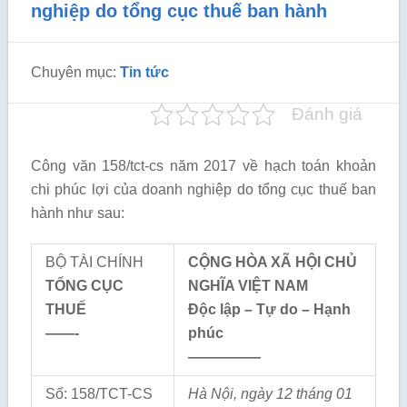
nghiệp do tổng cục thuế ban hành
Chuyên mục:
Tin tức
Đánh giá
Công văn 158/tct-cs năm 2017 về hạch toán khoản
chi phúc lợi của doanh nghiệp do tổng cục thuế ban
hành như sau:
BỘ TÀI CHÍNH
CỘNG HÒA XÃ HỘI CHỦ
TỔ
NG CỤC
NGHĨA VIỆT NAM
THUẾ
Độc lập – Tự do – Hạnh
——-
phúc
—————
Số: 158/TCT-CS
Hà Nội, ngày 12
tháng
01