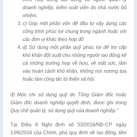
doanh nghiệp, kiể
m soát viên do nhà nước bổ
nhiệm.
c) G
óp một phần vố
n để đầu tư xây
dựng các
công trình phúc l
ợi
chung trong ngành hoặc với
các đơn
vị khác theo hợp đồ
d) Sử dụng một phần quỹ phúc lợi để trợ cấ
p
khó khăn đ
ột xuất cho những người l
ao động kể
cả những trường hợp về hưu, về mất sức, l
âm
vào hoàn cảnh khó khăn, không nơi nương tựa
hoặc làm cô
ng tá
c từ thiện xã hội.
đ) Mức chi sử d
ụng quỹ do Tổng Giá
m đốc hoặc
Giám đốc doanh nghiệp quyết định, được ghi
trong
Quy chế quả
n lý
, sử dụng quỹ của doanh nghiệp.”
Tại Điều 8 Nghị định số 53/2016/NĐ-CP ngày
13/6/2016 của Chính, phủ quy định về lao động, tiền