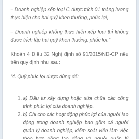
– Doanh nghiệp xếp loại C
được trích 01
tháng l
ương
thực hiện cho hai quỹ khen thưởng, phúc lợi;
– Doanh nghiệp không thực hiện xếp loại thì không
được trích l
ập hai quỹ khen thưởng, phúc lợi.
”
Khoản 4 Điều 32 Nghị định số 91/2015/NĐ-CP nêu
trên quy định như sau:
“4. Quỹ phúc l
ợi
được dùng để:
a) Đầu tư xây dựng hoặc sửa chữa các công
trình phúc l
ợi của doanh nghiệp.
b) Chi cho các hoạt động phúc lợi của người lao
động trong doanh nghiệp bao gồm cả người
quản lý doanh nghiệp, kiể
m soát
viên làm việc
theo hợp đồ
ng l
ao động và người quản lý