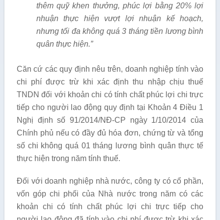
thêm quỹ khen thưởng, phúc l
ợi bằ
ng 20% lợi
nhuận thực hiện vượt lợi nhuận kế hoạch,
nhưng tố
i đa không quá 3 tháng tiề
n l
ươ
ng bì
nh
quân thực hiện.”
Căn cứ các quy định nêu trên, doanh nghiệp tính vào
chi phí được trừ khi xác định thu nhập chịu thuế
TNDN đối với khoản chi có tính chất phúc lợi chi trực
tiếp cho người lao động quy định tại Khoản 4 Điều 1
Nghị định số 91/2014/NĐ-CP ngày 1/10/2014 của
Chính phủ nếu có đầy đủ hóa đơn, chứng từ và tổng
số chi không quá 01 tháng lương bình quân thực tế
thực hiện trong năm tính thuế.
Đối với doanh nghiệp nhà nước, công ty có cổ phần,
vốn góp chi phối của Nhà nước trong năm có các
khoản chi có tính chất phúc lợi chi trực tiếp cho
người lao động đã tính vào chi phí được trừ khi xác