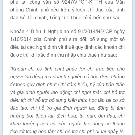
phủ tại công văn số 9247/VPCP-KTTH của Văn
phòng Chính phủ nêu trên, ý kiến chỉ đạo của lãnh
đạo Bộ Tài chính, Tổng cục Thuế có ý kiến như sau:
Khoản 4 Điều 1 Nghị định số 91/2014/NĐ-CP ngày
1/10/2014 của Chính phủ sửa đổi, bổ sung một số
điều tại các Nghị định về thuế quy định các khoản chi
được trừ khi xác định thu nhập chịu thuế như sau:
“Khoản chi có tí
nh chất phúc l
ợi chi trực tiế
p cho
người lao động mà doanh nghiệp có hóa đơn, chứng
từ theo quy định như: Chi đá
m hiếu, hỷ của bản thân
và gia đình người l
ao động; chi nghỉ mát, chi hỗ
trợ
điều trị; chi hỗ
trợ bổ
sung kiến thức học tập tại cơ sở
đào tạo; chi hỗ trợ gia đình người lao động bị ảnh
hưởng bởi thiên tai, địch họa, tai nạn, ố
m đau; chi
khen thưởng con cái của người l
ao đ
ộng có t
hành
tích tốt
trong học tập; chi hỗ trợ chi phí đi lại ngày lễ
,