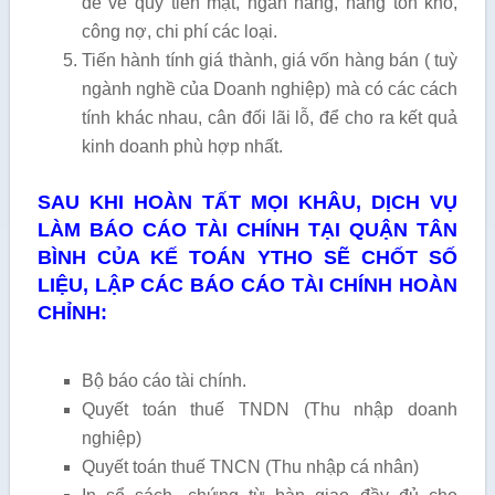
đề về quỹ tiền mặt, ngân hàng, hàng tồn kho,
công nợ, chi phí các loại.
Tiến hành tính giá thành, giá vốn hàng bán ( tuỳ
ngành nghề của Doanh nghiệp) mà có các cách
tính khác nhau, cân đối lãi lỗ, để cho ra kết quả
kinh doanh phù hợp nhất.
SAU KHI HOÀN TẤT MỌI KHÂU, DỊCH VỤ
LÀM BÁO CÁO TÀI CHÍNH TẠI QUẬN TÂN
BÌNH CỦA KẾ TOÁN YTHO SẼ CHỐT SỐ
LIỆU, LẬP CÁC BÁO CÁO TÀI CHÍNH HOÀN
CHỈNH:
Bộ báo cáo tài chính.
Quyết toán thuế TNDN (Thu nhập doanh
nghiệp)
Quyết toán thuế TNCN (Thu nhập cá nhân)