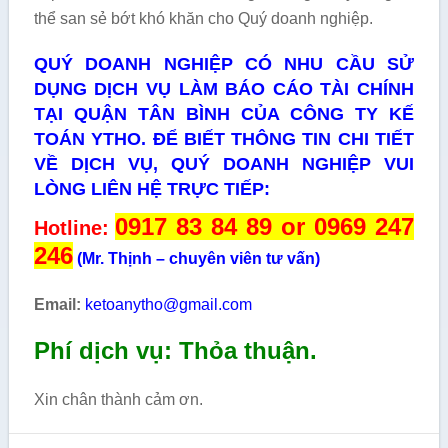
thể san sẻ bớt khó khăn cho Quý doanh nghiệp.
QUÝ DOANH NGHIỆP CÓ NHU CẦU SỬ
DỤNG DỊCH VỤ LÀM BÁO CÁO TÀI CHÍNH
TẠI QUẬN TÂN BÌNH CỦA CÔNG TY KẾ
TOÁN YTHO. ĐỂ BIẾT THÔNG TIN CHI TIẾT
VỀ DỊCH VỤ, QUÝ DOANH NGHIỆP VUI
LÒNG LIÊN HỆ TRỰC TIẾP:
0917 83 84 89 or 0969 247
Hotline:
246
(Mr. Thịnh – chuyên viên tư vấn)
Email:
ketoanytho@gmail.com
Phí dịch vụ: Thỏa thuận.
Xin chân thành cảm ơn.