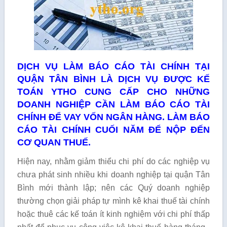
DỊCH VỤ LÀM BÁO CÁO TÀI CHÍNH TẠI
QUẬN TÂN BÌNH LÀ DỊCH VỤ ĐƯỢC KẾ
TOÁN YTHO CUNG CẤP CHO NHỮNG
DOANH NGHIỆP CẦN LÀM BÁO CÁO TÀI
CHÍNH ĐỂ VAY VỐN NGÂN HÀNG. LÀM BÁO
CÁO TÀI CHÍNH CUỐI NĂM ĐỂ NỘP ĐẾN
CƠ QUAN THUẾ.
Hiện nay, nhằm giảm thiểu chi phí do các nghiệp vụ
chưa phát sinh nhiều khi doanh nghiệp tại quận Tân
Bình mới thành lập; nên các Quý doanh nghiệp
thường chọn giải pháp tự mình kê khai thuế tài chính
hoặc thuê các kế toán ít kinh nghiệm với chi phí thấp