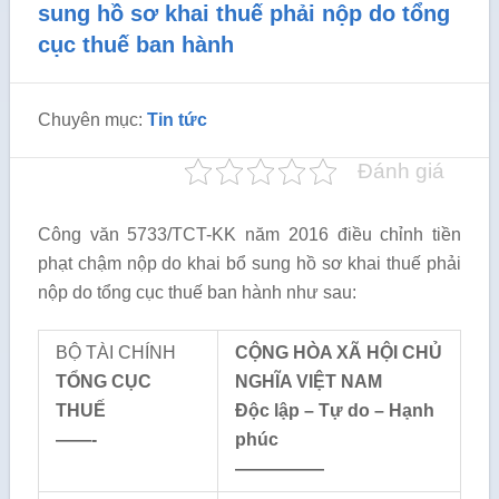
sung hồ sơ khai thuế phải nộp do tổng
cục thuế ban hành
Chuyên mục:
Tin tức
Đánh giá
Công văn 5733/TCT-KK năm 2016 điều chỉnh tiền
phạt chậm nộp do khai bổ sung hồ sơ khai thuế phải
nộp do tổng cục thuế ban hành như sau:
BỘ TÀI CHÍNH
CỘNG HÒA XÃ HỘI CHỦ
TỔNG CỤC
NGHĨA VIỆT NAM
THUẾ
Độc lập – Tự do – Hạnh
——-
phúc
—————