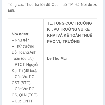
Tổng cục Thuế trả lời để Cục thuế TP. Hả Nội được
biết.
TL
. TỔNG CỤC TRƯỞNG
KT. VỤ TRƯỞNG VỤ KÊ
Nơi nhận:
KHAI VÀ KẾ TOÁN THUẾ
– Như trên;
PHÓ VỤ
TRƯỞNG
– Thứ trưởng
Đỗ Hoàng Anh
Tuấn (để b/c);
Lê Thu Mai
– PTCT. Nguyễn
Đại Trí (để b/c);
– Các Vụ: PC,
CST (BTC);
– Các Vụ: PC,
CS, QLN (TCT);
– Cục CNTT