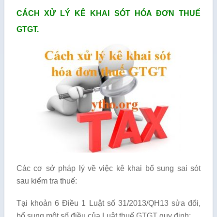
CÁCH XỬ LÝ KÊ KHAI SÓT HÓA ĐƠN THUẾ
GTGT.
Các cơ sở pháp lý về việc kê khai bổ sung sai sót
sau kiểm tra thuế:
Tại khoản 6 Điều 1 Luật số 31/2013/QH13 sửa đổi,
bổ sung một số điều của Luật thuế GTGT quy định: