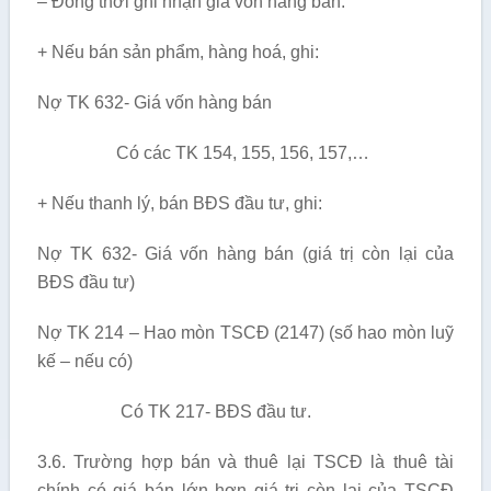
– Đồng thời ghi nhận giá vốn hàng bán:
+ Nếu bán sản phẩm, hàng hoá, ghi:
Nợ TK 632- Giá vốn hàng bán
Có các TK 154, 155, 156, 157,…
+ Nếu thanh lý, bán BĐS đầu tư, ghi:
Nợ TK 632- Giá vốn hàng bán (giá trị còn lại của
BĐS đầu tư)
Nợ TK 214 – Hao mòn TSCĐ (2147) (số hao mòn luỹ
kế – nếu có)
Có TK 217- BĐS đầu tư.
3.6. Trường hợp bán và thuê lại TSCĐ là thuê tài
chính có giá bán lớn hơn giá trị còn lại của TSCĐ