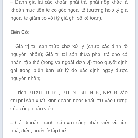
– Đánh giá lại các khoản phải trả, phải nộp khác là
khoản mục tiền tệ có gốc ngoại tệ (trường hợp tỷ giá
ngoại tệ giảm so với tỷ giá ghi sổ kế toán).
Bên Có:
– Giá trị tài sản thừa chờ xử lý (chưa xác định rõ
nguyên nhân); Giá trị tài sản thừa phải trả cho cá
nhân, tập thể (trong và ngoài đơn vị) theo quyết định
ghi trong biên bản xử lý do xác định ngay được
nguyên nhân;
– Trích BHXH, BHYT, BHTN, BHTNLĐ, KPCĐ vào
chi phí sản xuất, kinh doanh hoặc khấu trừ vào lương
của công nhân viên;
– Các khoản thanh toán với công nhân viên về tiền
nhà, điện, nước ở tập thể;