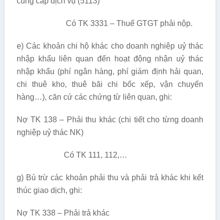
cung cấp dịch vụ (5113)
Có TK 3331 – Thuế GTGT phải nộp.
e) Các khoản chi hộ khác cho doanh nghiệp uỷ thác
nhập khẩu liên quan đến hoạt động nhận uỷ thác
nhập khẩu (phí ngân hàng, phí giám định hải quan,
chi thuê kho, thuê bãi chi bốc xếp, vận chuyển
hàng…), căn cứ các chứng từ liên quan, ghi:
Nợ TK 138 – Phải thu khác (chi tiết cho từng doanh
nghiệp uỷ thác NK)
Có TK 111, 112,…
g) Bù trừ các khoản phải thu và phải trả khác khi kết
thúc giao dịch, ghi:
Nợ TK 338 – Phải trả khác