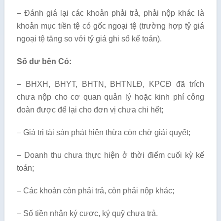
– Đánh giá lại các khoản phải trả, phải nộp khác là
khoản mục tiền tệ có gốc ngoại tệ (trường hợp tỷ giá
ngoại tệ tăng so với tỷ giá ghi sổ kế toán).
Số dư bên Có:
– BHXH, BHYT, BHTN, BHTNLĐ, KPCĐ đã trích
chưa nộp cho cơ quan quản lý hoặc kinh phí công
đoàn được để lại cho đơn vị chưa chi hết;
– Giá trị tài sản phát hiện thừa còn chờ giải quyết;
– Doanh thu chưa thực hiện ở thời điểm cuối kỳ kế
toán;
– Các khoản còn phải trả, còn phải nộp khác;
– Số tiền nhận ký cược, ký quỹ chưa trả.