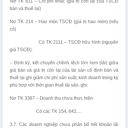
Nợ TK 811 – Chi phí khác (giá trị còn lại của TSCĐ
bán và thuê lại)
Nợ TK 214 – Hao mòn TSCĐ (giá trị hao mòn) (nếu
có)
Có TK 2111 – TSCĐ hữu hình (nguyên
giá TSCĐ).
– Định kỳ, kết chuyển chênh lệch lớn hơn (lãi) giữa
giá bán và giá trị còn lại của tài sản cố định bán và
thuê lại ghi giảm chi phí sản xuất, kinh doanh trong kỳ
phù hợp với thời gian thuê tài sản, ghi:
Nợ TK 3387 – Doanh thu chưa thực hiện
Có các TK 154, 642,…
3.7. Các doanh nghiệp chưa phân bổ hết khoản lãi