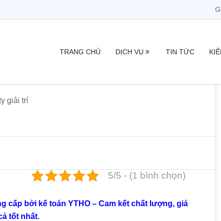
G
TRANG CHỦ
DỊCH VỤ
TIN TỨC
KI
 giải trí
5/5 - (1 bình chọn)
ung cấp bởi kế toán YTHO – Cam kết chất lượng, giá
cả tốt nhất.