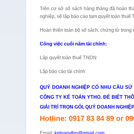
Trên cơ sở sổ sách hàng tháng đã hoàn thà
nghiệp, sẽ lập báo cáo tạm quyết toán thuế
Hoàn thiện toàn bộ sổ sách, chứng từ trong
Công việc cuối năm tài chính:
Lập quyết toán thuế TNDN
Lập báo cáo tài chính
QUÝ DOANH NGHIỆP CÓ NHU CẦU SỬ D
CÔNG TY KẾ TOÁN YTHO. ĐỂ BIẾT THÔ
GIẢI TRÍ TRỌN GÓI, QUÝ DOANH NGHIỆP
Hotline: 0917 83 84 89 or 0
Email:
ketoanytho@gmail.com