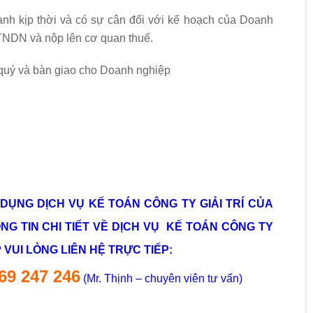
nh kịp thời và có sự cân đối với kế hoạch của Doanh
 TNDN và nộp lên cơ quan thuế.
 quý và bàn giao cho Doanh nghiệp
ỤNG DỊCH VỤ KẾ TOÁN CÔNG TY GIẢI TRÍ CỦA
NG TIN CHI TIẾT VỀ DỊCH VỤ KẾ TOÁN CÔNG TY
 VUI LÒNG LIÊN HỆ TRỰC TIẾP:
969 247 246
(Mr. Thịnh – chuyên viên tư vấn)