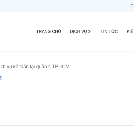
G
TRANG CHỦ
DỊCH VỤ
TIN TỨC
KI
ịch vụ kế toán tại quận 4 TPHCM
M