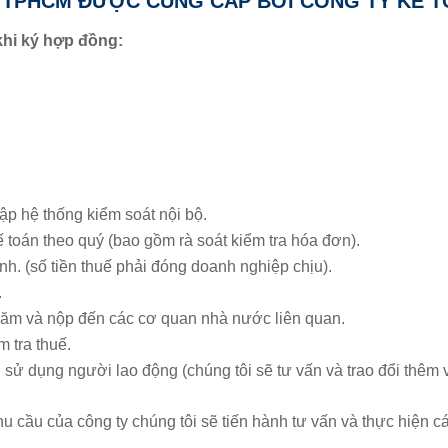
 4 TPHCM ĐƯỢC CUNG CẤP BỞI CÔNG TY KẾ 
khi ký hợp đồng:
lập hệ thống kiểm soát nội bộ.
ế toán theo quý (bao gồm rà soát kiểm tra hóa đơn).
nh. (số tiền thuế phải đóng doanh nghiệp chịu).
.
 năm và nộp đến các cơ quan nhà nước liên quan.
m tra thuế.
sử dụng người lao động (chúng tôi sẽ tư vấn và trao đổi thêm 
 cầu của công ty chúng tôi sẽ tiến hành tư vấn và thực hiện các