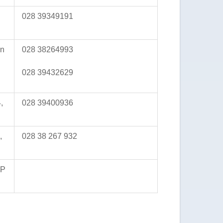
028 39349191
ận
028 38264993
028 39432629
,
028 39400936
,
028 38 267 932
TP