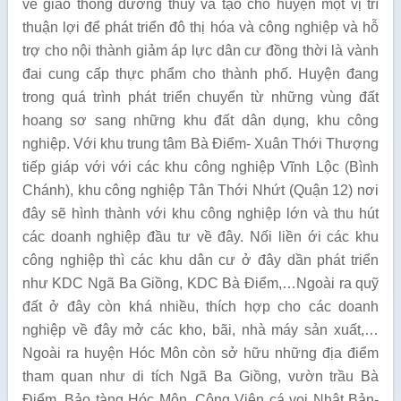
về giao thông đường thủy và tạo cho huyện một vị trí
thuận lợi để phát triển đô thị hóa và công nghiệp và hỗ
trợ cho nội thành giảm áp lực dân cư đồng thời là vành
đai cung cấp thực phẩm cho thành phố. Huyện đang
trong quá trình phát triển chuyển từ những vùng đất
hoang sơ sang những khu đất dân dụng, khu công
nghiệp. Với khu trung tâm Bà Điểm- Xuân Thới Thượng
tiếp giáp với với các khu công nghiệp Vĩnh Lộc (Bình
Chánh), khu công nghiệp Tân Thới Nhứt (Quận 12) nơi
đây sẽ hình thành với khu công nghiệp lớn và thu hút
các doanh nghiệp đầu tư về đây. Nối liền ới các khu
công nghiệp thì các khu dân cư ở đây dần phát triển
như KDC Ngã Ba Giồng, KDC Bà Điểm,…Ngoài ra quỹ
đất ở đây còn khá nhiều, thích hợp cho các doanh
nghiệp về đây mở các kho, bãi, nhà máy sản xuất,…
Ngoài ra huyện Hóc Môn còn sở hữu những địa điểm
tham quan như di tích Ngã Ba Giồng, vườn trầu Bà
Điểm, Bảo tàng Hóc Môn, Công Viên cá voi Nhật Bản-