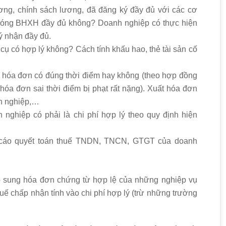
ơng, chính sách lương, đã đăng ký đầy đủ với các cơ
đóng BHXH đầy đủ không? Doanh nghiệp có thực hiện
ý nhận đầy đủ.
 cụ có hợp lý không? Cách tính khấu hao, thẻ tài sản cố
ất hóa đơn có đúng thời điểm hay không (theo hợp đồng
 hóa đơn sai thời điểm bị phạt rất nặng). Xuất hóa đơn
h nghiệp,…
 nghiệp có phải là chi phí hợp lý theo quy định hiện
.
áo cáo quyết toán thuế TNDN, TNCN, GTGT của doanh
 sung hóa đơn chứng từ hợp lệ của những nghiệp vụ
ế chấp nhận tính vào chi phí hợp lý (trừ những trường