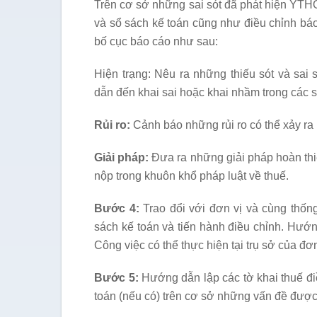
Trên cơ sở những sai sót đã phát hiện YTH
và sổ sách kế toán cũng như điều chỉnh bá
bố cục báo cáo như sau:
Hiện trạng: Nêu ra những thiếu sót và sai
dẫn đến khai sai hoặc khai nhầm trong các s
Rủi ro:
Cảnh báo những rủi ro có thể xảy ra
Giải pháp:
Đưa ra những giải pháp hoàn thiệ
nộp trong khuôn khổ pháp luật về thuế.
Bước 4:
Trao đổi với đơn vị và cùng thống
sách kế toán và tiến hành điều chỉnh. Hướ
Công việc có thể thực hiện tại trụ sở của đơn
Bước 5:
Hướng dẫn lập các tờ khai thuế điề
toán (nếu có) trên cơ sở những vấn đề được