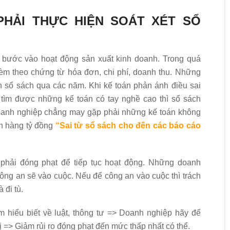
PHẢI THỰC HIỆN SOÁT XÉT SỔ
 bước vào hoạt động sản xuất kinh doanh. Trong quá
 kèm theo chứng từ hóa đơn, chi phí, doanh thu. Những
 sổ sách qua các năm. Khi kế toán phản ánh điều sai
 tìm được những kế toán có tay nghề cao thì sổ sách
doanh nghiệp chẳng may gặp phải những kế toán không
ến hàng tỷ đồng
“Sai từ sổ sách cho đến các báo cáo
 phải đóng phạt để tiếp tục hoạt động. Những doanh
ông an sẽ vào cuộc. Nếu để công an vào cuộc thì trách
 đi tù.
 hiểu biết về luật, thông tư => Doanh nghiệp hãy để
ị => Giảm rủi ro đóng phạt đến mức thấp nhất có thể.