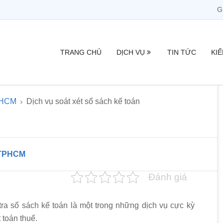
G
TRANG CHỦ
DỊCH VỤ
TIN TỨC
KI
TPHCM
Dịch vụ soát xét sổ sách kế toán
i TPHCM
Đánh giá
tra sổ sách kế toán là một trong những dịch vụ cực kỳ
 toán thuế.