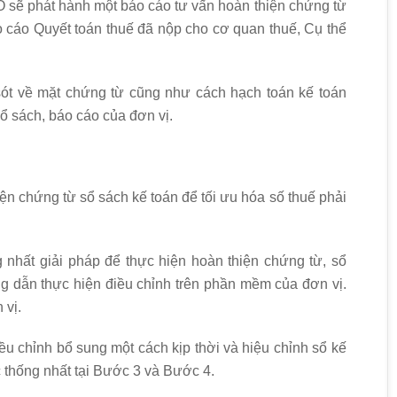
O sẽ phát hành một báo cáo tư vấn hoàn thiện chứng từ
o cáo Quyết toán thuế đã nộp cho cơ quan thuế, Cụ thể
 sót về mặt chứng từ cũng như cách hạch toán kế toán
ổ sách, báo cáo của đơn vị.
n chứng từ sổ sách kế toán để tối ưu hóa số thuế phải
 nhất giải pháp để thực hiện hoàn thiện chứng từ, sổ
ng dẫn thực hiện điều chỉnh trên phần mềm của đơn vị.
 vị.
u chỉnh bổ sung một cách kịp thời và hiệu chỉnh sổ kế
 thống nhất tại Bước 3 và Bước 4.