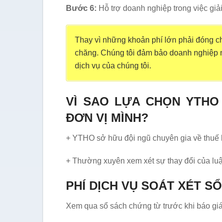
Bước 6:
Hỗ trợ doanh nghiệp trong việc giải
Thay vì những khoản phí lớn phải đóng ch
chăng. Chúng tôi đảm bảo doanh nghiệp nh
dịch vụ của chúng tôi.
VÌ SAO LỰA CHỌN YTHO
ĐƠN VỊ MÌNH?
+ YTHO sở hữu đội ngũ chuyên gia về thuế k
+ Thường xuyên xem xét sự thay đổi của luật
PHÍ DỊCH VỤ SOÁT XÉT S
Xem qua sổ sách chứng từ trước khi báo gi