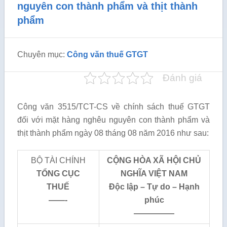
nguyên con thành phẩm và thịt thành
phẩm
Chuyên mục:
Công văn thuế GTGT
Đánh giá
Công văn 3515/TCT-CS về chính sách thuế GTGT
đối với mặt hàng nghêu nguyên con thành phẩm và
thịt thành phẩm ngày 08 tháng 08 năm 2016 như sau:
BỘ TÀI CHÍNH
CỘNG HÒA XÃ HỘI CHỦ
T
Ổ
NG CỤC
NGHĨA VIỆT NAM
THU
Ế
Độc lập – Tự do – Hạnh
——-
phúc
—————