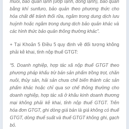
mu
ố
i, bảo quản lạnh (ướp lạnh, đông lạnh), bảo quản
bằng khí sunfuro, bảo quản theo phương thức cho
hóa chất đ
ể
tránh th
ố
i rữa, ngâm trong dung dịch l
ưu
huỳnh hoặc ngâm trong dung dịch bảo quản khác và
các hình thức bảo quản thông thường khác
”.
+ Tại Khoản 5 Điều 5 quy định về đối tượng không
phải kê khai, tính nộp thuế GTGT:
“5. Doanh nghiệp, hợp tác xã nộp thuế GTGT theo
phương pháp khấu trừ b
á
n s
ả
n phẩm trồng trọt, chăn
nuôi, thủy sản, hải sản chưa ch
ế
biến thành các sản
ph
ẩ
m khác hoặc chỉ qua sơ chế thông thường cho
doanh nghiệp, hợp tác xã ở kh
â
u kinh doanh thương
mại không phải kê khai, tính nộp thuế GTGT. Trên
hóa đơn
GTGT, ghi dòng giá bán là giá không có thuế
GTGT, dòng thuế suất và thuế GTGT không ghi, gạch
bỏ.