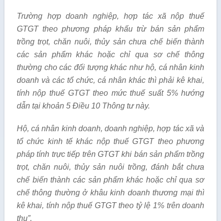
Trường hợp doanh nghiệp, hợp tác xã nộp thuế
GTGT theo phương pháp kh
ấ
u trừ b
á
n sản phẩm
trồng trọt, chăn nuôi, thủy sản chưa chế biến thành
các s
ả
n ph
ẩ
m khác hoặc chỉ qua sơ chế thông
thường cho các đ
ố
i tượng khác như hộ, cá nhân kinh
doanh và các tổ chức, cá nh
â
n khác thì phải kê khai,
tính nộp thuế GTGT theo mức thuế suất 5% hướng
dẫn tại kho
ả
n
5 Điều 10 Thông tư này.
Hộ, c
á
nhân kinh doanh, doanh nghiệp, hợp tác xã và
tổ chức kinh tế khác nộp thuế GTGT theo phương
pháp tính trực tiếp trên GTGT khi bán sản phẩm tr
ồ
ng
trọt, chăn nuôi, thủy sản nuôi trồng, đ
á
nh bắt chưa
chế biến thành các s
ả
n phẩm khác hoặc chỉ qua sơ
ch
ế
thông thường ở khâu kinh doanh thương mại thì
kê khai, tính nộp thuế GTGT theo tỷ lệ 1% trê
n
doanh
thu
”.