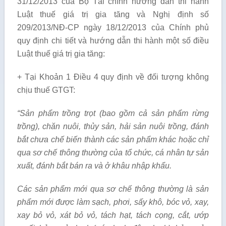
31/12/2013 của Bộ Tài chính hướng dẫn thi hành
Luật thuế giá trị gia tăng và Nghị định số
209/2013/NĐ-CP ngày 18/12/2013 của Chính phủ
quy định chi tiết và hướng dẫn thi hành một số điều
Luật thuế giá trị gia tăng:
+ Tại Khoản 1 Điều 4 quy định về đối tượng không
chịu thuế GTGT:
“
Sản phẩm trồng trọt (bao gồm cả sản phẩm rừng
trồng), chăn nuôi, thủy sản, hải sản nuôi trồng, đ
á
nh
bắt chưa chế biến thành các sản phẩm khác hoặc chỉ
qua sơ ch
ế
thông thường của tổ chức, cá nhân tự sản
xuất, đ
á
nh bắt b
á
n ra và ở khâu nhập kh
ẩ
u.
Các sản phẩm mới qua sơ chế thông thường là sản
phẩm mới được làm sạch, phơi, s
ấ
y khô, bóc vỏ, xay,
xay bỏ vỏ, xát bỏ v
ỏ
, tách hạt, tách cọng, cắt, ướp