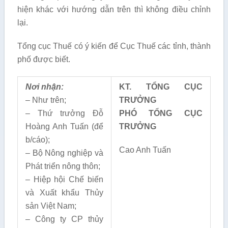
hiện khác với hướng dẫn trên thì không điều chỉnh
lại.
Tổng cục Thuế có ý kiến để Cục Thuế các tỉnh, thành
phố được biết.
Nơi nhận:
KT. T
Ổ
NG CỤC
– Như trên;
TRƯỞNG
– Thứ trưởng Đỗ
PHÓ TỔNG CỤC
Hoàng Anh Tuấn (để
TRƯỞNG
b/cáo);
Cao Anh Tuấn
– Bộ Nông nghiệp và
Phát triển nông thôn;
– Hiệp hội Chế biến
và Xuất khẩu Thủy
sản Việt Nam;
– Công ty CP thủy