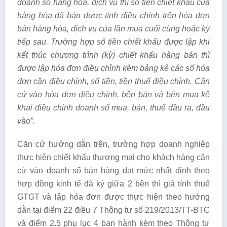
doanh s
ố
hàng hóa, dịch vụ thì s
ố
tiền chiết kh
ấ
u của
hàng hóa đã bán được t
í
nh điều chỉnh trên hóa đơn
bán hàng h
óa
, dịch vụ của lần mua cuối cùng hoặc kỳ
tiếp sau. Trường hợp s
ố
tiền chiết khấu được lập khi
kết thúc chương trình (kỳ) chiết khấu hàng bán thì
được lập hóa đơn điều chỉnh kèm bảng kê các s
ố
hóa
đơn cần điều chỉnh, s
ố
tiền, tiền thuế điều chỉnh. Căn
cứ vào hóa đơn điều chỉnh, bên bán và bên mua kê
khai điều chỉnh doanh s
ố
mua, b
á
n, thuế đầu ra, đầu
vào
”.
Căn cứ hướng dẫn trên, trường hợp doanh nghiệp
thực hiện chiết khấu thương mại cho khách hàng căn
cứ vào doanh số bán hàng đạt mức nhất định theo
hợp đồng kinh tế đã ký giữa 2 bên thì giá tính thuế
GTGT và lập hóa đơn được thực hiện theo hướng
dẫn tại điểm 22 điều 7 Thông tư số 219/2013/TT-BTC
và điểm 2.5 phụ lục 4 ban hành kèm theo Thông tư