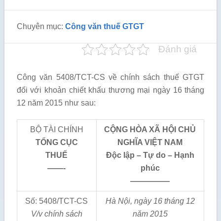
Chuyên mục:
Công văn thuế GTGT
Đánh giá
Công văn 5408/TCT-CS về chính sách thuế GTGT
đối với khoản chiết khấu thương mại ngày 16 tháng
12 năm 2015 như sau:
BỘ TÀI CHÍNH
CỘNG HÒA XÃ HỘI CHỦ
TỔNG CỤC
NGHĨA VIỆT NAM
THUẾ
Độc lập – Tự do – Hạnh
——-
phúc
—————
Số: 5408/TCT-CS
Hà Nội
, ngày
16
tháng
12
V/v chính sách
năm 2015