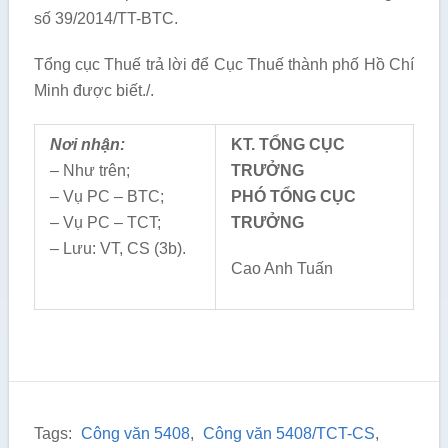
số 39/2014/TT-BTC.
Tổng cục Thuế trả lời để Cục Thuế thành phố Hồ Chí
Minh được biết./.
Nơi nhận:
KT. TỔNG CỤC
– Như trên;
TRƯỞNG
– Vụ PC – BTC;
PHÓ TỔNG CỤC
– Vụ PC – TCT;
TRƯỞNG
– Lưu: VT, CS (3b).
Cao Anh Tuấn
Tags:
Công văn 5408
,
Công văn 5408/TCT-CS
,