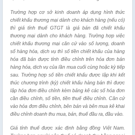
Trường hợp cơ sở kinh doanh
á
p dụng hình thức
chiết kh
ấ
u thương mại dành cho khách hàng (nếu có)
thì gi
á
tính thuế GTGT là gi
á
b
á
n đã chiết kh
ấ
u
thương mại dành cho khách hàng. Trường hợp việc
chiết kh
ấ
u thương mại căn cứ vào s
ố
lượng, doanh
s
ố
hàng hóa, dịch vụ thì số tiền chiết khấu của hàng
hóa đã bán được tính điều chỉnh trên hóa đơn bán
hàng hóa, dịch vụ của lần mua cuối cùng hoặc kỳ tiếp
sau. Trường hợp s
ố
tiền chiết khấu được lập khi kết
thúc chương trình (kỳ) chiết kh
ấ
u hàng bán thì được
lập hóa đơn điều chỉnh kèm bảng kê các s
ố
hóa đơn
cần điều chỉnh, s
ố
tiền, tiền thuế điều chỉnh. Căn cứ
vào hóa đơn điều chỉnh, bên bán và bên mua kê khai
điều chỉnh doanh thu mua, bán, thuế đầu ra, đầu vào.
Giá tính thuế được xác định bằng đồng Việt Nam.