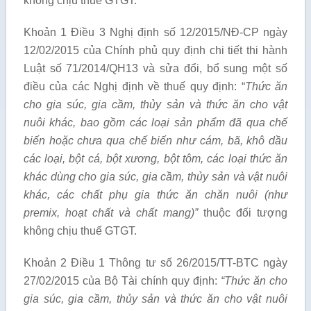
không chịu thuế GTGT.
Khoản 1 Điều 3 Nghị định số 12/2015/NĐ-CP ngày
12/02/2015 của Chính phủ quy định chi tiết thi hành
Luật số 71/2014/QH13 và sửa đổi, bổ sung một số
điều của các Nghị định về thuế quy định: “
Thức
ă
n
cho gia súc, gia cầm, thủy s
ả
n và thức ăn cho vật
nuôi khác, bao g
ồ
m các loại sản phẩm đã qua chế
biến hoặc chưa qua
chế biến
như c
á
m, b
ã
, khô d
ầ
u
các loại, bột c
á
, bột xươ
n
g, bột tôm, các loại thức
ă
n
khác dùng cho gia súc, gia cầm, thủy sản và vật nuôi
khác, các ch
ấ
t phụ gia thức ăn chăn nuôi (như
premix, hoạt chất và chất mang)”
thuộc đối tượng
không chịu thuế GTGT.
Khoản 2 Điều 1 Thông tư số 26/2015/TT-BTC ngày
27/02/2015 của Bộ Tài chính quy định:
“
Thức ăn cho
gia súc, gia c
ầ
m, thủy sản và thức ăn cho vật nuôi