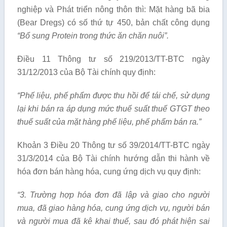
nghiệp và Phát triển nông thôn thì: Mặt hàng bã bia
(Bear Dregs) có số thứ tự 450, bản chất công dụng
“B
ổ
sung Protein trong thức ăn chăn nuôi
”.
Điều 11 Thông tư số 219/2013/TT-BTC ngày
31/12/2013 của Bộ Tài chính quy định:
“
Phế liệu, phế ph
ẩ
m được thu hồi để t
á
i chế, sử dụng
lại khi b
á
n ra áp dụng mức thu
ế
suất thuế GTGT theo
thuế su
ất
của mặt hàng phế liệu, ph
ế
ph
ẩ
m b
á
n ra.
”
Khoản 3 Điều 20 Thông tư số 39/2014/TT-BTC ngày
31/3/2014 của Bộ Tài chính hướng dẫn thi hành về
hóa đơn bán hàng hóa, cung ứng dịch vụ quy định:
“3. Trường hợp hóa đơn đã lập và giao cho người
mua, đã giao hàng hóa, cung
ứng
dịch vụ, người b
á
n
và người mua đã kê khai thuế, sau đ
ó
phát hiện sai