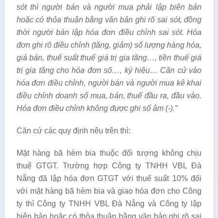
sót thì người bán và người mua phải lập biên bản
hoặc có thỏa thuận b
ằ
ng văn bản ghi r
õ
sai sót, đ
ồ
ng
thời người b
á
n lập hóa đơn điều chỉnh sai sót. Hóa
đơn
ghi rõ điều ch
ỉ
nh (tăng, giảm) s
ố
lượng hàng hóa,
giá bán, thuế suất thuế gi
á
trị gia tăng…, t
iề
n thu
ế
giá
trị gia t
ă
ng cho hóa đơn s
ố
…, ký hiệu… C
ă
n cứ vào
hóa đơn điều chỉnh, người b
á
n và người mua k
ê
khai
điều ch
ỉ
nh doanh s
ố
mua, b
á
n, thu
ế
đ
ầ
u ra, đ
ầ
u vào.
H
ó
a đơn điều ch
ỉ
nh không được ghi s
ố
âm (-).”
Căn cứ các quy định nêu trên thì:
Mặt hàng bã hèm bia thuộc đối tượng không chịu
thuế GTGT. Trường hợp Công ty TNHH VBL Đà
Nẵng đã lập hóa đơn GTGT với thuế suất 10% đối
với mặt hàng bã hèm bia và giao hóa đơn cho Công
ty thì Công ty TNHH VBL Đà Nẵng và Công ty lập
biên bản hoặc có thỏa thuận bằng văn bản ghi rõ sai