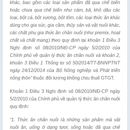
khác, bao g
ồ
m các loại sản ph
ẩ
m đã qua chế biến
hoặc chưa qua chế biến như cám, bã, khô dầu các
loại, bột cá, bột xương, bột tôm, các loại thức ăn khác
dùng cho gia súc, gia c
ầ
m, thủy sản và vật nuôi khác,
các chất phụ gia thức
ă
n ch
ă
n nuôi (như premix, hoạt
ch
ấ
t và
chất mang
) theo quy định tại khoản
1
Đi
ề
u 3
Nghị định số 08/2010/NĐ-CP ngày 5/2/2010 của
Ch
í
nh phủ về quản lý thức
ă
n chăn nuôi và khoản 2,
khoản 3 Đi
ề
u
1
Thông tư s
ố
50/2014/TT-BNNPTNT
ngày 24/12/2014 của Bộ Nông nghiệp và Ph
á
t tr
iể
n
n
ô
ng thôn
”
thuộc đối tượng không chịu thuế GTGT.
Khoản 1 Điều 3 Nghị định số 08/2010/NĐ-CP ngày
5/2/2010 của Chính phủ về quản lý thức ăn chăn nuôi
quy định:
“1
. Thức
ă
n chăn nuôi l
à những
sản ph
ẩ
m mà vật
nuôi ăn,
uống ở
dạng tươi, sống hoặc đã qua chế