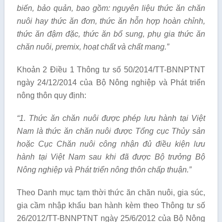
bi
ế
n, bảo qu
ả
n, bao g
ồ
m: nguyên liệu thức ăn ch
ă
n
nuôi hay thức
ăn đơn
, thức ăn hỗn hợp
hoàn
chỉnh,
thức ăn đậm đặc, thức ăn b
ổ
sung, phụ gia thức ăn
chăn nuôi, premix, hoạt chất và chất mang.”
Khoản 2 Điều 1 Thông tư số 50/2014/TT-BNNPTNT
ngày 24/12/2014 của Bộ Nông nghiệp và Phát triển
nông thôn quy định:
“1
. Thức ăn ch
ă
n nuôi được phép lưu hành tại Việt
Nam là thức
ă
n ch
ă
n nuôi được Tổng cục Thủy sản
hoặc Cục Chăn nuôi công nhận đ
ủ
điều kiện
lưu
hành tại Việt Nam sau khi đã được Bộ trưởng Bộ
Nông nghiệp và Phát triển nông thôn chấp thuận.
”
Theo Danh mục tạm thời thức ăn chăn nuôi, gia súc,
gia cầm nhập khẩu ban hành kèm theo Thông tư số
26/2012/TT-BNNPTNT ngày 25/6/2012 của Bộ Nông