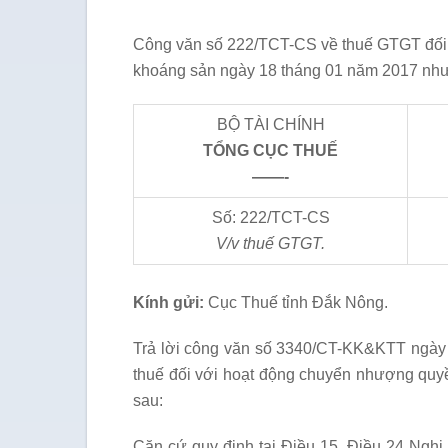
Công văn số 222/TCT-CS về thuế GTGT đối 
khoáng sản ngày 18 tháng 01 năm 2017 như
BỘ TÀI CHÍNH
T
Ổ
NG CỤC THU
Ế
——-
Số: 222/TCT-CS
V/v thuế GTGT.
Kính gửi:
Cục Thuế tỉnh Đắk Nông.
Trả lời công văn số 3340/CT-KK&KTT ngày 
thuế đối với hoạt động chuyển nhượng quyề
sau:
Căn cứ quy định tại Điều 15, Điều 24 Ngh