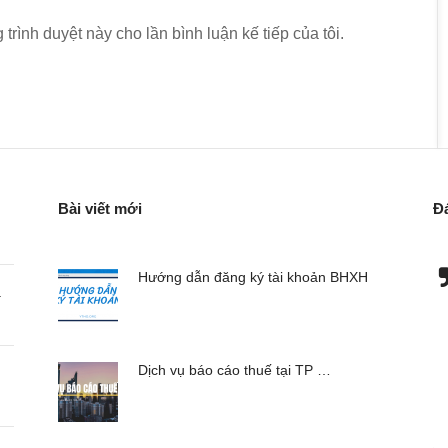
 trình duyệt này cho lần bình luận kế tiếp của tôi.
Bài viết mới
Đ
hành lập doanh
Đơn vị chúng tôi chuyên nhập hàng về bán,
Hướng dẫn đăng ký tài khoản BHXH
a
ụng dịch vụ kế
đơn vị này xử lý khá tốt cho chúng tôi.
rất hài lòng, tôi
- Trần Thị Thùy - CEO Việt Sing
o
Electricity
Dịch vụ báo cáo thuế tại TP …
Chúng tôi chuyên về thương mại, doanh
nghiệp này xử lý rất nhanh cho chúng tôi.
 thể các rủi ro