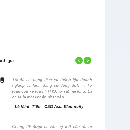
ánh giá
Tôi đã sử dụng dịch vụ thành lập doanh
Đơn vị chún
nghiệp và hiện đang sử dụng dịch vụ kế
đơn vị này x
toán của kế toán YTHO, tôi rất hài lòng, tôi
- Trần Thị
chưa bị một khoản phạt nào
- Lê Minh Tiến - CEO Asia Electricity
Chúng tôi 
nghiệp này 
Chúng tôi được tư vấn cụ thể các rủi ro