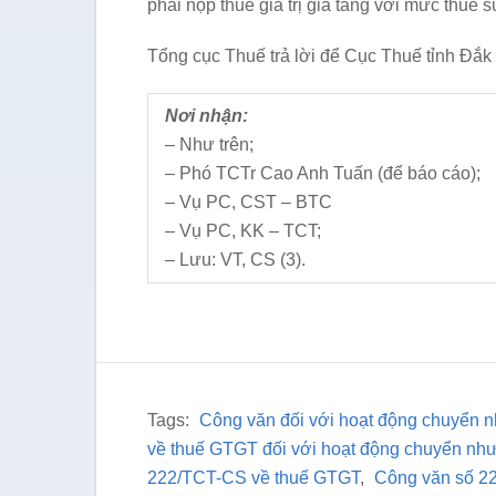
phải nộp thuế giá trị gia tăng với mức thuế 
Tổng cục Thuế trả lời để Cục Thuế tỉnh Đắk 
Nơi nhận:
– Như trên;
– Phó TCTr Cao Anh Tuấn (để báo cáo);
– Vụ PC, CST – BTC
– Vụ PC, KK – TCT;
– Lưu: VT, CS (3).
Tags:
Công văn đối với hoạt động chuyển 
về thuế GTGT đối với hoạt động chuyển nh
222/TCT-CS về thuế GTGT
,
Công văn số 2