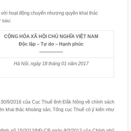
với hoạt động chuyển nhượng quyền khai thác
 sau:
CỘNG HÒA XÃ HỘI CHỦ NGHĨA VIỆT NAM
Độc lập – Tự do – Hạnh phúc
—————
Hà Nội, ngày
18
tháng
01
năm 20
1
7
30/9/2016 của Cục Thuế tỉnh Đắk Nông về chính sách
n khai thác khoáng sản, Tổng cục Thuế có ý kiến như
ị định số 15/2012/NĐ-CP ngày 9/3/2012 của Chính phủ