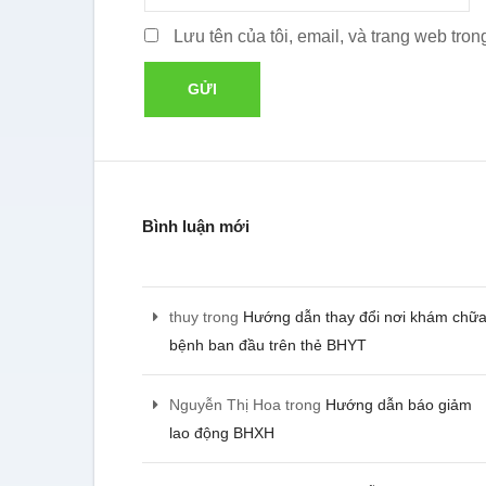
Lưu tên của tôi, email, và trang web trong
Bình luận mới
Tôi đã sử dụng dịch vụ t
thuy
trong
Hướng dẫn thay đổi nơi khám chữ
nghiệp và hiện đang sử d
toán của kế toán YTHO, tôi 
bệnh ban đầu trên thẻ BHYT
chưa bị một khoản phạt nà
- Lê Minh Tiến - CEO Asia 
Nguyễn Thị Hoa
trong
Hướng dẫn báo giảm
lao động BHXH
Chúng tôi được tư vấn cụ