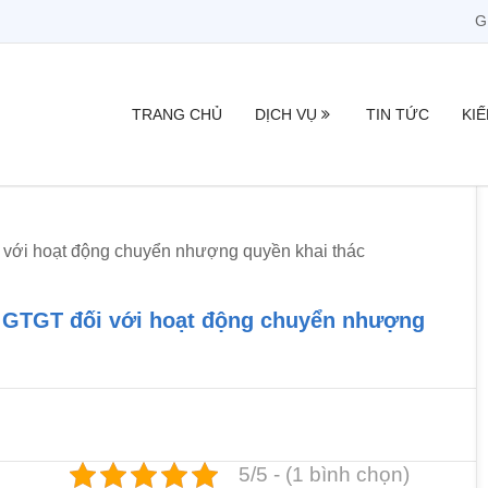
G
TRANG CHỦ
DỊCH VỤ
TIN TỨC
KI
với hoạt động chuyển nhượng quyền khai thác
ế GTGT đối với hoạt động chuyển nhượng
5/5 - (1 bình chọn)